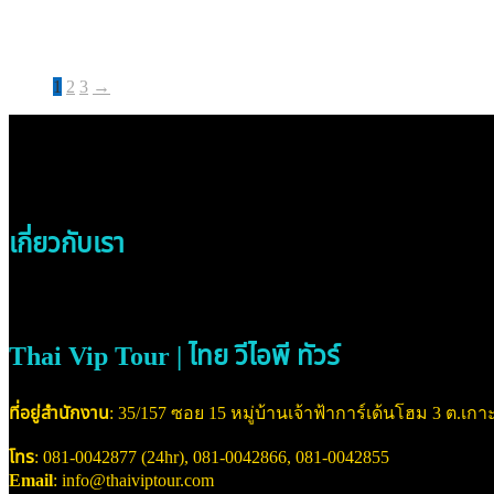
1
2
3
→
เกี่ยวกับเรา
Thai Vip Tour | ไทย วีไอพี ทัวร์
ที่อยู่สำนักงาน
: 35/157 ซอย 15 หมู่บ้านเจ้าฟ้าการ์เด้นโฮม 3 ต.เกาะ
โทร
: 081-0042877 (24hr), 081-0042866, 081-0042855
Email
: info@thaiviptour.com