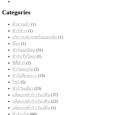
Categories
1
ตั๋วสวนน้ำ
1
สินค้า
1
ทัวร์ช้าง
1
สินค้า
1
บริการเช่ารถพร้อมคนขับ
1
สินค้า
1
อื่นๆ
1
สินค้า
31
ทัวร์ยอดนิยม
31
สินค้า
1
ทัวร์กรุ๊ปใหญ่
1
สินค้า
2
ซิตี้ทัวร์
2
สินค้า
2
ทัวร์ผจญภัย
2
สินค้า
13
ทัวร์เที่ยวเกาะ
13
สินค้า
5
โชว์
5
สินค้า
23
ทัวร์วันเดียว
23
สินค้า
37
แพ็คเกจทัวร์ 3วัน2คืน
37
สินค้า
22
แพ็คเกจทัวร์ 4วัน3คืน
22
สินค้า
1
แพ็คเกจทัวร์ 5วัน4คืน
1
สินค้า
66
ทัวร์ภูเก็ต
66