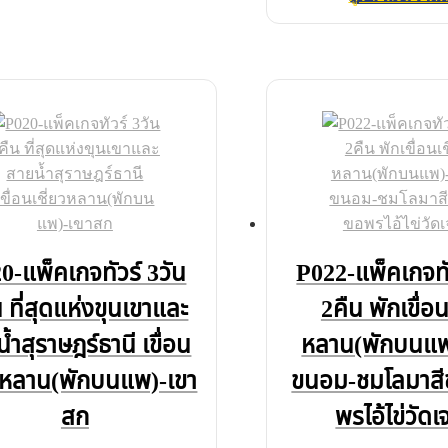
0-แพ็คเกจทัวร์ 3วัน
P022-แพ็คเกจทั
 ที่สุดแห่งขุนเขาและ
2คืน พักเขื่อน
้ำสุราษฎร์ธานี เขื่อน
หลาน(พักบนแพ
ยวหลาน(พักบนแพ)-เขา
ขนอม-ชมโลมาสี
สก
พรไอ้ไข่วัดเจ