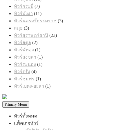
สินค้า
7
ทัวร์กระบี่
7
สินค้า
11
ทัวร์พังงา
11
สินค้า
3
ทัวร์นครศรีธรรมราช
3
สินค้า
3
สมุย
3
สินค้า
23
ทัวร์สุราษฎร์ธานี
23
สินค้า
2
ทัวร์สตูล
2
สินค้า
1
ทัวร์พัทลุง
1
สินค้า
1
ทัวร์สงขลา
1
สินค้า
1
ทัวร์ระนอง
1
สินค้า
4
ทัวร์ตรัง
4
สินค้า
1
ทัวร์ชุมพร
1
สินค้า
1
ทัวร์เบตง-ยะลา
1
สินค้า
Primary Menu
ทัวร์ทั้งหมด
แพ็คเกจทัวร์