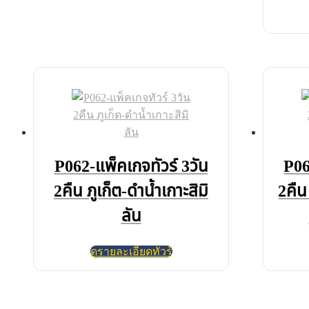
P062-แพ็คเกจทัวร์ 3วัน
P06
2คืน ภูเก็ต-ดำน้ำเกาะสิมิ
2คืน
ลัน
ดูรายละเอียดทัวร์