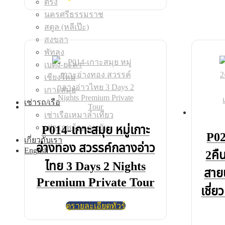
ตรัง
นครศรีธรรมราช
สตูล (หลีเป๊ะ)
สงขลา
พัทลุง
เบตง-ยะลา
เชียงใหม่
เกาะสมุย
เช่ารถ/เรือ
เช่าเรือเหมาลำเที่ยว
เช่ารถพร้อมคนขับ
P014-เกาะสมุย หมู่เกาะ
P02
เกี่ยวกับเรา
อ่างทอง สวรรค์กลางอ่าว
English
2คืน
ไทย 3 Days 2 Nights
สายน
Premium Private Tour
เชี่
ดูรายละเอียดทัวร์