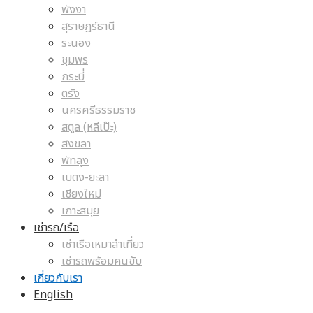
พังงา
สุราษฎร์ธานี
ระนอง
ชุมพร
กระบี่
ตรัง
นครศรีธรรมราช
สตูล (หลีเป๊ะ)
สงขลา
พัทลุง
เบตง-ยะลา
เชียงใหม่
เกาะสมุย
เช่ารถ/เรือ
เช่าเรือเหมาลำเที่ยว
เช่ารถพร้อมคนขับ
เกี่ยวกับเรา
English