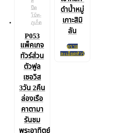
ดำน้ำหมู่
เกาะสิมิ
ลัน
P053
แพ็คเกจ
ดูราย
ละเอียดทัวร์
ทัวร์ส่วน
ตัวฟูล
เซอวิส
3วัน 2คืน
ล่องเรือ
คาตามา
รันชม
พระอาทิตย์