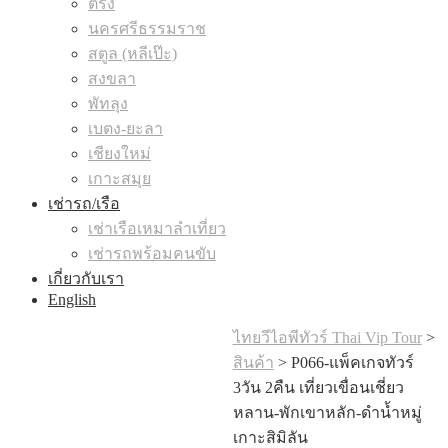
ตรัง
นครศรีธรรมราช
สตูล (หลีเป๊ะ)
สงขลา
พัทลุง
เบตง-ยะลา
เชียงใหม่
เกาะสมุย
เช่ารถ/เรือ
เช่าเรือเหมาลำเที่ยว
เช่ารถพร้อมคนขับ
เกี่ยวกับเรา
English
ไทยวีไอพีทัวร์ Thai Vip Tour
>
สินค้า
>
P066-แพ็คเกจทัวร์
3วัน 2คืน เที่ยวเขื่อนเชี่ยว
หลาน-พักเขาหลัก-ดำน้ำหมู่
เกาะสิมิลัน