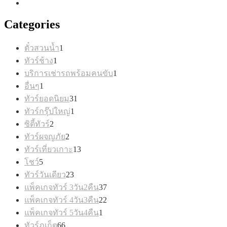
Categories
1
ตั๋วสวนน้ำ
1
สินค้า
1
ทัวร์ช้าง
1
สินค้า
1
บริการเช่ารถพร้อมคนขับ
1
สินค้า
1
อื่นๆ
1
สินค้า
31
ทัวร์ยอดนิยม
31
สินค้า
1
ทัวร์กรุ๊ปใหญ่
1
สินค้า
2
ซิตี้ทัวร์
2
สินค้า
2
ทัวร์ผจญภัย
2
สินค้า
13
ทัวร์เที่ยวเกาะ
13
สินค้า
5
โชว์
5
สินค้า
23
ทัวร์วันเดียว
23
สินค้า
37
แพ็คเกจทัวร์ 3วัน2คืน
37
สินค้า
22
แพ็คเกจทัวร์ 4วัน3คืน
22
สินค้า
1
แพ็คเกจทัวร์ 5วัน4คืน
1
สินค้า
66
ทัวร์ภูเก็ต
66