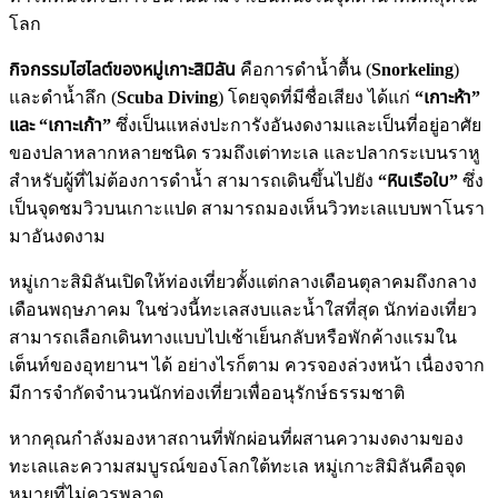
โลก
กิจกรรมไฮไลต์ของหมู่เกาะสิมิลัน
คือการดำน้ำตื้น (
Snorkeling
)
และดำน้ำลึก (
Scuba Diving
) โดยจุดที่มีชื่อเสียง ได้แก่
“เกาะห้า”
และ “เกาะเก้า”
ซึ่งเป็นแหล่งปะการังอันงดงามและเป็นที่อยู่อาศัย
ของปลาหลากหลายชนิด รวมถึงเต่าทะเล และปลากระเบนราหู
สำหรับผู้ที่ไม่ต้องการดำน้ำ สามารถเดินขึ้นไปยัง
“หินเรือใบ”
ซึ่ง
เป็นจุดชมวิวบนเกาะแปด สามารถมองเห็นวิวทะเลแบบพาโนรา
มาอันงดงาม
หมู่เกาะสิมิลันเปิดให้ท่องเที่ยวตั้งแต่กลางเดือนตุลาคมถึงกลาง
เดือนพฤษภาคม ในช่วงนี้ทะเลสงบและน้ำใสที่สุด นักท่องเที่ยว
สามารถเลือกเดินทางแบบไปเช้าเย็นกลับหรือพักค้างแรมใน
เต็นท์ของอุทยานฯ ได้ อย่างไรก็ตาม ควรจองล่วงหน้า เนื่องจาก
มีการจำกัดจำนวนนักท่องเที่ยวเพื่ออนุรักษ์ธรรมชาติ
หากคุณกำลังมองหาสถานที่พักผ่อนที่ผสานความงดงามของ
ทะเลและความสมบูรณ์ของโลกใต้ทะเล หมู่เกาะสิมิลันคือจุด
หมายที่ไม่ควรพลาด