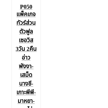
P050
แพ็คเกจ
ทัวร์ส่วน
ตัวฟูล
เซอวิส
3วัน 2คืน
อ่าว
พังงา-
เสม็ด
นางชี-
เกาะพีพี-
มาหยา-