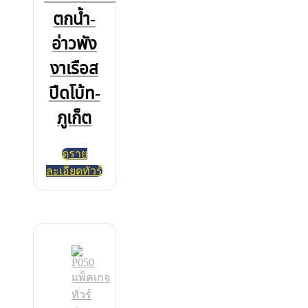
ตกน้ำ-
อ่าวพัง
งาเรือส
ปีดโบ้ท-
ภูเก็ต
ดูราย
ละเอียดทัวร์