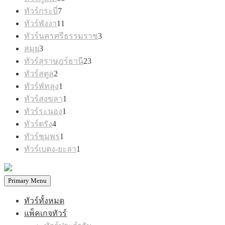
สินค้า
7
ทัวร์กระบี่
7
สินค้า
11
ทัวร์พังงา
11
สินค้า
3
ทัวร์นครศรีธรรมราช
3
สินค้า
3
สมุย
3
สินค้า
23
ทัวร์สุราษฎร์ธานี
23
สินค้า
2
ทัวร์สตูล
2
สินค้า
1
ทัวร์พัทลุง
1
สินค้า
1
ทัวร์สงขลา
1
สินค้า
1
ทัวร์ระนอง
1
สินค้า
4
ทัวร์ตรัง
4
สินค้า
1
ทัวร์ชุมพร
1
สินค้า
1
ทัวร์เบตง-ยะลา
1
สินค้า
Primary Menu
ทัวร์ทั้งหมด
แพ็คเกจทัวร์