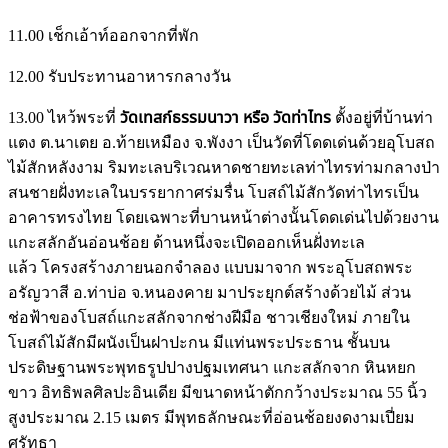
11.00 เช็กเอ้าท์ออกจากที่พัก
12.00 รับประทานอาหารกลางวัน
13.00 ไหว้พระที่
วัดเทสก์ธรรมนาวา หรือ วัดท่าไทร
ตั้งอยู่ที่บ้านท่า
แตง ต.นาเตย อ.ท้ายเหมือง จ.พังงา เป็นวัดที่โดดเด่นด้วยอุโบสถ
ไม้สักหลังงาม ริมทะเลบริเวณหาดชายทะเลท่าไทรท่ามกลางป่า
สนชายฝั่งทะเลในบรรยากาศร่มรื่น โบสถ์ไม้สักวัดท่าไทรเป็น
อาคารทรงไทย โดยเฉพาะที่บานหน้าต่างนั้นโดดเด่นไปด้วยงาน
แกะสลักอันอ่อนช้อย ด้านหนึ่งจะเปิดออกเห็นฝั่งทะเล
แล้ว โครงสร้างภายนอกจำลอง แบบมาจาก พระอุโบสถพระ
อรัญวาสี อ.ท่าบ่อ จ.หนองคาย มาประยุกต์สร้างด้วยไม้ ส่วน
ช่อฟ้าของโบสถ์แกะสลักจากช่างฝีมือ ชาวเชียงใหม่ ภายใน
โบสถ์ไม้สักมีผนังเป็นฝาปะกน มีแท่นพระประธาน ชั้นบน
ประดิษฐานพระพุทธรูปปางปฐมเทศนา แกะสลักจาก หินหยก
ขาว อิทธิพลศิลปะอินเดีย มีขนาดหน้าตักกว้างประมาณ 55 นิ้ว
สูงประมาณ 2.15 เมตร มีพุทธลักษณะที่อ่อนช้อยงดงามเปี่ยม
ศรัทธา