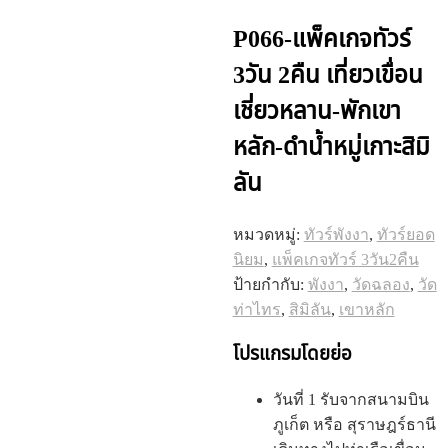
P066-แพ็คเกจทัวร์
3วัน 2คืน เที่ยวเขื่อน
เชี่ยวหลาน-พักเขา
หลัก-ดำน้ำหมู่เกาะสิมิ
ลัน
หมวดหมู่:
ทัวร์พังงา
,
ทัวร์ยอด
นิยม
,
แพ็คเกจทัวร์ 3วัน2คืน
ป้ายกำกับ:
พังงา
,
วัดฉลอง
,
วัด
ท่าไทร
,
สิมิลัน
,
เขาหลัก
โปรแกรมโดยย่อ
วันที่ 1 รับจากสนามบิน
ภูเก็ต หรือ สุราษฎร์ธานี