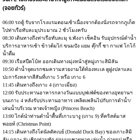
(จอยทัวร์)
06:00 รถตู้ รับจากโรงแรมตอนเช้าเนื่องจากต้องนั่งรถจากภูเก็ต
ไปท่าเรือทับละมุประมาณ 2 ชั่วโมงครับ
08:30 เดินทางถึงท่าเรือทับละมุ จ.พังงา เช็คอิน รับอุปกรณ์ดำน้ำ
บริการอาหารเช้า ข้าวต้มไก่ ขนมปัง แยม คุ๊กกี้ ชา กาแฟ โกโก้
น้ำดื่ม
09:30 เรือสปีดโบ้ท ออกเดินทางมุ่งหน้าสู่หมู่เกาะสิมิลัน
10:50 ดำน้ำจุดแรกชมความสวยงามใต้ท้องทะเล ดูฝูงปลาและ
ปะการังหลากสีสันที่เกาะ 5 หรือ เกาะ 6
11:45 เดินทางถึงเกาะ 4 (เกาะเมี่ยง)
12:00 รับประทานอาหารกลางวันแบบบุฟเฟ่ต์ของทางอุทยานฯ
บนเกาะ 4 หลังรับประทานอาหาร เพลิดเพลินไปกับการดำน้ำ/
เล่นน้ำบริเวณ หาดเจ้าหญิง (Princess Beach)
13:00 ไกด์นำท่านดำน้ำตื้นที่เกาะบางู (เกาะ 9) ที่คริสต์มาส
พอยท์ (Christmas Point)
14:15 เดินทางถึงโดนัลดัคเบย์ (Donald Duck Bay) ของเกาะสิมิ
ลัน (เกาะ 8) เชิญท่านพัก ผ่อนบนชายหาด เล่นน้ำ ถ่ายรูป หรือ