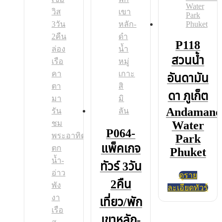
P118
สวนน้ำ
อันดามัน
ดา ภูเก็ต
Andamand
Water
P064-
Park
แพ็คเกจ
Phuket
ทัวร์ 3วัน
ดูราย
2คืน
ละเอียดทัวร์
เที่ยว/พัก
เขาหลัก-