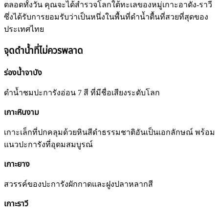
ตลอดทั้งวัน คุณจะได้สำรวจโลกใต้ทะเลของหมู่เกาะอาดัง-ราวี
ซึ่งได้รับการยอมรับว่าเป็นหนึ่งในพื้นที่ดำน้ำตื้นที่สวยที่สุดของ
ประเทศไทย
จุดดำน้ำที่ไม่ควรพลาด
ร่องน้ำจาบัง
ดำน้ำชมปะการังอ่อน 7 สี ที่มีชื่อเสียงระดับโลก
เกาะหินงาม
เกาะเล็กที่ปกคลุมด้วยหินสีดำธรรมชาติอันเป็นเอกลักษณ์ พร้อม
แนวปะการังที่อุดมสมบูรณ์
เกาะยาง
สวรรค์ของปะการังผักกาดและฝูงปลาหลากสี
เกาะราวี