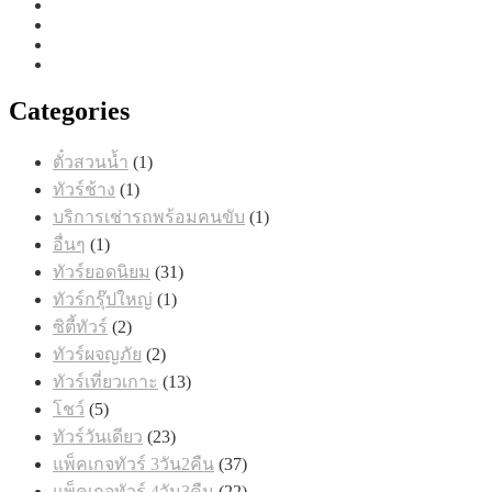
Categories
1
ตั๋วสวนน้ำ
1
สินค้า
1
ทัวร์ช้าง
1
สินค้า
1
บริการเช่ารถพร้อมคนขับ
1
สินค้า
1
อื่นๆ
1
สินค้า
31
ทัวร์ยอดนิยม
31
สินค้า
1
ทัวร์กรุ๊ปใหญ่
1
สินค้า
2
ซิตี้ทัวร์
2
สินค้า
2
ทัวร์ผจญภัย
2
สินค้า
13
ทัวร์เที่ยวเกาะ
13
สินค้า
5
โชว์
5
สินค้า
23
ทัวร์วันเดียว
23
สินค้า
37
แพ็คเกจทัวร์ 3วัน2คืน
37
สินค้า
22
แพ็คเกจทัวร์ 4วัน3คืน
22