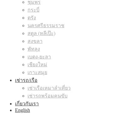
ชุมพร
กระบี่
ตรัง
นครศรีธรรมราช
สตูล (หลีเป๊ะ)
สงขลา
พัทลุง
เบตง-ยะลา
เชียงใหม่
เกาะสมุย
เช่ารถ/เรือ
เช่าเรือเหมาลำเที่ยว
เช่ารถพร้อมคนขับ
เกี่ยวกับเรา
English