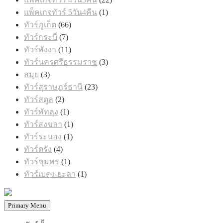
สินค้า
1
แพ็คเกจทัวร์ 5วัน4คืน
1
สินค้า
66
ทัวร์ภูเก็ต
66
สินค้า
7
ทัวร์กระบี่
7
สินค้า
11
ทัวร์พังงา
11
สินค้า
3
ทัวร์นครศรีธรรมราช
3
สินค้า
3
สมุย
3
สินค้า
23
ทัวร์สุราษฎร์ธานี
23
สินค้า
2
ทัวร์สตูล
2
สินค้า
1
ทัวร์พัทลุง
1
สินค้า
1
ทัวร์สงขลา
1
สินค้า
1
ทัวร์ระนอง
1
สินค้า
4
ทัวร์ตรัง
4
สินค้า
1
ทัวร์ชุมพร
1
สินค้า
1
ทัวร์เบตง-ยะลา
1
สินค้า
Primary Menu