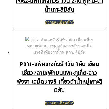
P062-แพ็คเกจทัวร์ 3วัน 2คืน ภูเก็ต-ดำ
น้ำเกาะสิมิลัน
ดูรายละเอียดทัวร์
P081-แพ็คเกจทัวร์ 4วัน 3คืน เขื่อน
เชี่ยวหลาน(พักบนแพ)-ภูเก็ต-อ่าว
พังงา-เสม็ดนางชี-เที่ยวดำน้ำหมู่เกาะสิ
มิลัน
ดูรายละเอียดทัวร์