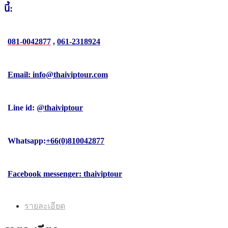
นี้:
081-0042877
,
061-2318924
Email: info@thaiviptour.com
Line id:
@thaiviptour
Whatsapp:
+66(0)810042877
Facebook messenger: thaiviptour
รายละเอียด