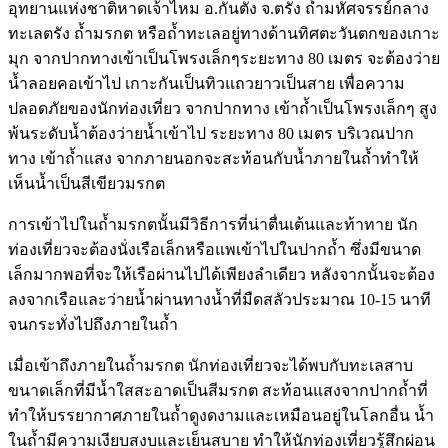
อุทยานแห่งชาติหาดเจ้าไหม อ.กันตัง จ.ตรัง ถ้ำมหัศจรรย์กลาง
ทะเลตรัง ถ้ำมรกต หรือถ้ำทะเลอยู่ทางด้านทิศตะวันตกของเกาะ
มุก จากปากทางเข้าเป็นโพรงเล็กๆระยะทาง 80 เมตร จะต้องว่าย
น้ำลอยคอเข้าไป เกาะกันเป็นทิวแถวยาวเป็นสาย เพื่อความ
ปลอดภัยของนักท่องเที่ยว จากปากทาง เข้าถ้ำเป็นโพรงเล็กๆ สูง
พ้นระดับน้ำต้องว่ายน้ำเข้าไป ระยะทาง 80 เมตร บริเวณปาก
ทาง เข้าถ้ำแสง จากภายนอกจะสะท้อนกับน้ำภายในถ้ำทำให้
เห็นน้ำเป็นสีเขียวมรกต
การเข้าไปในถ้ำมรกตนั้นมีวิธีการที่น่าตื่นเต้นและท้าทาย นัก
ท่องเที่ยวจะต้องนั่งเรือเล็กหรือแพเข้าไปในปากถ้ำ ซึ่งมีขนาด
เล็กมากพอที่จะให้เรือผ่านไปได้เพียงลำเดียว หลังจากนั้นจะต้อง
ลงจากเรือและว่ายน้ำผ่านทางน้ำที่มืดสลัวประมาณ 10-15 นาที
จนกระทั่งไปถึงภายในถ้ำ
เมื่อเข้าถึงภายในถ้ำมรกต นักท่องเที่ยวจะได้พบกับทะเลสาบ
ขนาดเล็กที่มีน้ำใสสะอาดเป็นสีมรกต สะท้อนแสงจากปากถ้ำที่
ทำให้บรรยากาศภายในถ้ำดูงดงามและเหมือนอยู่ในโลกอื่น น้ำ
ในถ้ำมีความเงียบสงบและเย็นสบาย ทำให้นักท่องเที่ยวรู้สึกผ่อน