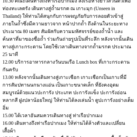
10.30 คณะเดินทางถึงท่าเรือปากเมง ลงเรือหางยาวส่วนตัวเพื่อ
ท่องทะเลตรัง เดินทางสู่ถ้ำมรกต ณ เกาะมุก (Unseen in
Thailand) ให้ท่านได้สนุกกับการผจญภัยกับการลอยตัวเข้าสู่
ภายในถ้ำซึ่งมีความยาวจาก หน้าปากถ้ำ ถึงด้านในระยะทาง
ประมาณ 80 เมตร สัมผัสกับความมหัศจรรย์ของถ้ำน้ำ และ
ค้นหาที่มาของชื่อถ้ำ ร่วมกันถ่ายรูปเป็นที่ระลึก หลังจากนั้นเดิน
ทางสู่เกาะกระดาน โดยใช้เวลาเดินทางจากถ้ำมรกต ประมาณ
25 นาที
12.00 บริการอาหารกลางวันบนเรือ Lunch box ที่เกาะกระดาน
กันครับ
13.00 หลังจากนั้นเดินทางสู่เกาะเชือก เกาะเชือกเป็นเกาะที่มี
การสัมปทานนกนางแอ่น เป็นเกาะขนาดเล็ก ที่ยังคงอุดม
สมบูรณ์ด้วยแนวปะการัง ประเภท ปะการังแข็ง ปะการังอ่อน
หลากสี ฝูงปลาน้อยใหญ่ ให้ท่านได้ลงเล่นน้ำ ดูปะการังอย่างเต็ม
อิ่ม
15.00 ได้เวลาอันสมควรเดินทางสู่ ท่าเรือปากเมง
16.00 เดินทางถึงท่าเรือปากเมง ให้ท่านได้ล้างตัวและเปลี่ยน
เสื้อผ้า