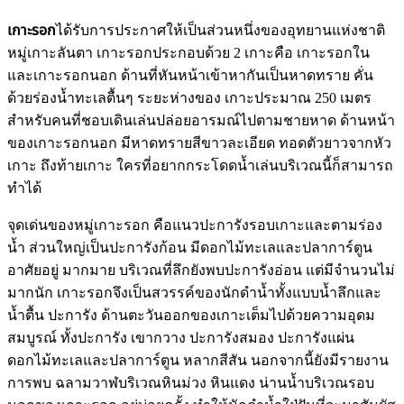
เกาะรอก
ได้รับการประกาศให้เป็นส่วนหนึ่งของอุทยานแห่งชาติ
หมู่เกาะลันตา เกาะรอกประกอบด้วย 2 เกาะคือ เกาะรอกใน
และเกาะรอกนอก ด้านที่หันหน้าเข้าหากันเป็นหาดทราย คั่น
ด้วยร่องน้ำทะเลตื้นๆ ระยะห่างของ เกาะประมาณ 250 เมตร
สำหรับคนที่ชอบเดินเล่นปล่อยอารมณ์ไปตามชายหาด ด้านหน้า
ของเกาะรอกนอก มีหาดทรายสีขาวละเอียด ทอดตัวยาวจากหัว
เกาะ ถึงท้ายเกาะ ใครที่อยากกระโดดน้ำเล่นบริเวณนี้ก็สามารถ
ทำได้
จุดเด่นของหมู่เกาะรอก คือแนวปะการังรอบเกาะและตามร่อง
น้ำ ส่วนใหญ่เป็นปะการังก้อน มีดอกไม้ทะเลและปลาการ์ตูน
อาศัยอยู่ มากมาย บริเวณที่ลึกยังพบปะการังอ่อน แต่มีจำนวนไม่
มากนัก เกาะรอกจึงเป็นสวรรค์ของนักดำน้ำทั้งแบบน้ำลึกและ
น้ำตื้น ปะการัง ด้านตะวันออกของเกาะเต็มไปด้วยความอุดม
สมบูรณ์ ทั้งปะการัง เขากวาง ปะการังสมอง ปะการังแผ่น
ดอกไม้ทะเลและปลาการ์ตูน หลากสีสัน นอกจากนี้ยังมีรายงาน
การพบ ฉลามวาฬบริเวณหินม่วง หินแดง น่านน้ำบริเวณรอบ