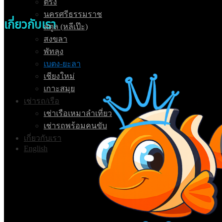
ตรัง
นครศรีธรรมราช
เกี่ยวกับเรา
สตูล (หลีเป๊ะ)
สงขลา
พัทลุง
เบตง-ยะลา
เชียงใหม่
เกาะสมุย
เช่ารถ/เรือ
เช่าเรือเหมาลำเที่ยว
เช่ารถพร้อมคนขับ
เกี่ยวกับเรา
English