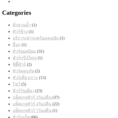
Categories
1
ตั๋วสวนน้ำ
1
สินค้า
1
ทัวร์ช้าง
1
สินค้า
1
บริการเช่ารถพร้อมคนขับ
1
สินค้า
1
อื่นๆ
1
สินค้า
31
ทัวร์ยอดนิยม
31
สินค้า
1
ทัวร์กรุ๊ปใหญ่
1
สินค้า
2
ซิตี้ทัวร์
2
สินค้า
2
ทัวร์ผจญภัย
2
สินค้า
13
ทัวร์เที่ยวเกาะ
13
สินค้า
5
โชว์
5
สินค้า
23
ทัวร์วันเดียว
23
สินค้า
37
แพ็คเกจทัวร์ 3วัน2คืน
37
สินค้า
22
แพ็คเกจทัวร์ 4วัน3คืน
22
สินค้า
1
แพ็คเกจทัวร์ 5วัน4คืน
1
สินค้า
66
ทัวร์ภูเก็ต
66