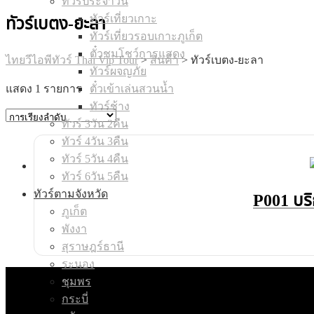
ทัวร์ประจำวัน
ทัวร์เที่ยวเกาะ
ทัวร์เบตง-ยะลา
ทัวร์เที่ยวรอบเกาะภูเก็ต
ตั๋วชมโชว์การแสดง
ไทยวีไอพีทัวร์ Thai Vip Tour
>
สินค้า
>
ทัวร์เบตง-ยะลา
ทัวร์ผจญภัย
แสดง 1 รายการ
ตั๋วเข้าเล่นสวนน้ำ
ทัวร์ช้าง
ทัวร์ 3วัน 2คืน
ทัวร์ 4วัน 3คืน
ทัวร์ 5วัน 4คืน
ทัวร์ 6วัน 5คืน
ทัวร์ตามจังหวัด
P001 บริ
ภูเก็ต
พังงา
สุราษฎร์ธานี
ระนอง
ชุมพร
กระบี่