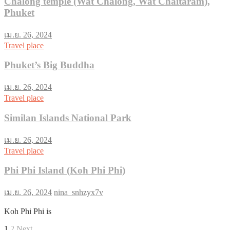
Chalong temple (Wat Chalong, Wat Chaitaram),
Phuket
เม.ย. 26, 2024
Travel place
Phuket’s Big Buddha
เม.ย. 26, 2024
Travel place
Similan Islands National Park
เม.ย. 26, 2024
Travel place
Phi Phi Island (Koh Phi Phi)
เม.ย. 26, 2024
nina_snhzyx7v
Koh Phi Phi is
Page
Page
Next
1
2
Next