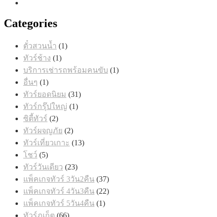
Categories
1
ตั๋วสวนน้ำ
1
สินค้า
1
ทัวร์ช้าง
1
สินค้า
1
บริการเช่ารถพร้อมคนขับ
1
สินค้า
1
อื่นๆ
1
สินค้า
31
ทัวร์ยอดนิยม
31
สินค้า
1
ทัวร์กรุ๊ปใหญ่
1
สินค้า
2
ซิตี้ทัวร์
2
สินค้า
2
ทัวร์ผจญภัย
2
สินค้า
13
ทัวร์เที่ยวเกาะ
13
สินค้า
5
โชว์
5
สินค้า
23
ทัวร์วันเดียว
23
สินค้า
37
แพ็คเกจทัวร์ 3วัน2คืน
37
สินค้า
22
แพ็คเกจทัวร์ 4วัน3คืน
22
สินค้า
1
แพ็คเกจทัวร์ 5วัน4คืน
1
สินค้า
66
ทัวร์ภูเก็ต
66