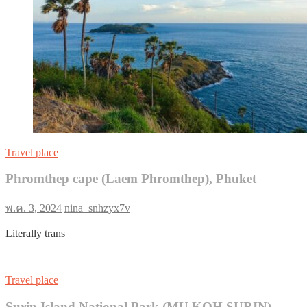
Travel place
Phromthep cape (Laem Phromthep), Phuket
พ.ค. 3, 2024
nina_snhzyx7v
Literally trans
Travel place
Surin Island National Park (MU KOH SURIN)