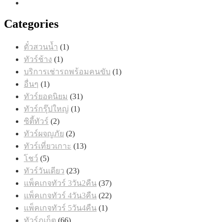
Categories
1
ตั๋วสวนน้ำ
1
สินค้า
1
ทัวร์ช้าง
1
สินค้า
1
บริการเช่ารถพร้อมคนขับ
1
สินค้า
1
อื่นๆ
1
สินค้า
31
ทัวร์ยอดนิยม
31
สินค้า
1
ทัวร์กรุ๊ปใหญ่
1
สินค้า
2
ซิตี้ทัวร์
2
สินค้า
2
ทัวร์ผจญภัย
2
สินค้า
13
ทัวร์เที่ยวเกาะ
13
สินค้า
5
โชว์
5
สินค้า
23
ทัวร์วันเดียว
23
สินค้า
37
แพ็คเกจทัวร์ 3วัน2คืน
37
สินค้า
22
แพ็คเกจทัวร์ 4วัน3คืน
22
สินค้า
1
แพ็คเกจทัวร์ 5วัน4คืน
1
สินค้า
66
ทัวร์ภูเก็ต
66