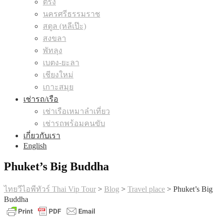
ตรัง
นครศรีธรรมราช
สตูล (หลีเป๊ะ)
สงขลา
พัทลุง
เบตง-ยะลา
เชียงใหม่
เกาะสมุย
เช่ารถ/เรือ
เช่าเรือเหมาลำเที่ยว
เช่ารถพร้อมคนขับ
เกี่ยวกับเรา
English
Phuket’s Big Buddha
ไทยวีไอพีทัวร์ Thai Vip Tour
>
Blog
>
Travel place
>
Phuket’s Big
Buddha