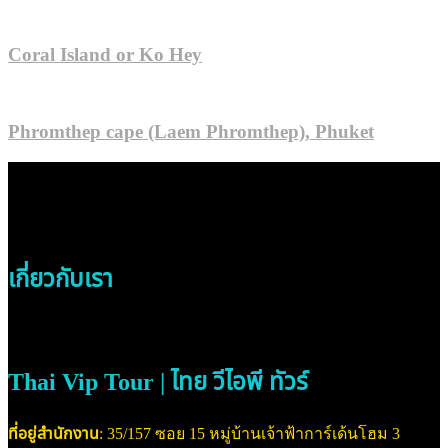
Coral Island or Ko Hey
Phromthep cape (Laem Phromthep), Phuket
เกี่ยวกับเรา
Thai Vip Tour | ไทย วีไอพี ทัวร์
ที่อยู่สำนักงาน
: 35/157 ซอย 15 หมู่บ้านเจ้าฟ้าการ์เด้นโฮม 3