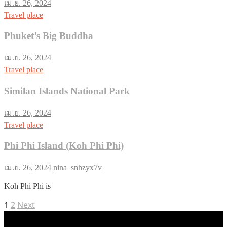
เม.ย. 26, 2024
Travel place
Phuket’s Big Buddha
เม.ย. 26, 2024
Travel place
Similan Islands National Park
เม.ย. 26, 2024
Travel place
Phi Phi Island (Koh Phi Phi)
เม.ย. 26, 2024
nina_snhzyx7v
Koh Phi Phi is
Posts
Page
Page
Next
1
2
Next
page
pagination