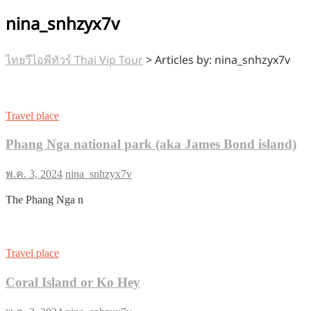
nina_snhzyx7v
ไทยวีไอพีทัวร์ Thai Vip Tour
>
Articles by: nina_snhzyx7v
Travel place
Phang Nga national park (aka James Bond island)
พ.ค. 3, 2024
nina_snhzyx7v
The Phang Nga n
Travel place
Coral Island or Ko Hey