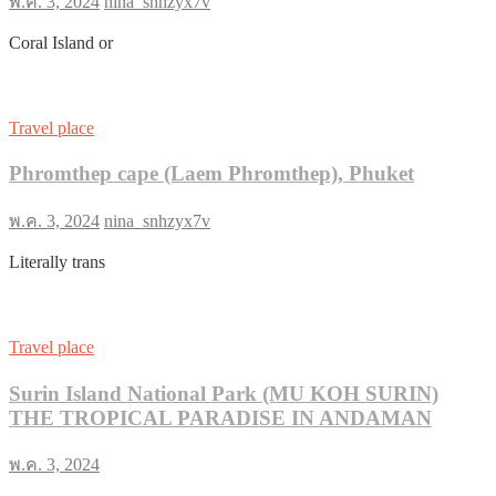
พ.ค. 3, 2024
nina_snhzyx7v
Coral Island or
Travel place
Phromthep cape (Laem Phromthep), Phuket
พ.ค. 3, 2024
nina_snhzyx7v
Literally trans
Travel place
Surin Island National Park (MU KOH SURIN)
THE TROPICAL PARADISE IN ANDAMAN
พ.ค. 3, 2024