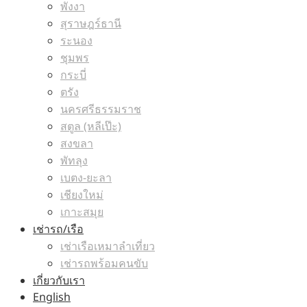
พังงา
สุราษฎร์ธานี
ระนอง
ชุมพร
กระบี่
ตรัง
นครศรีธรรมราช
สตูล (หลีเป๊ะ)
สงขลา
พัทลุง
เบตง-ยะลา
เชียงใหม่
เกาะสมุย
เช่ารถ/เรือ
เช่าเรือเหมาลำเที่ยว
เช่ารถพร้อมคนขับ
เกี่ยวกับเรา
English