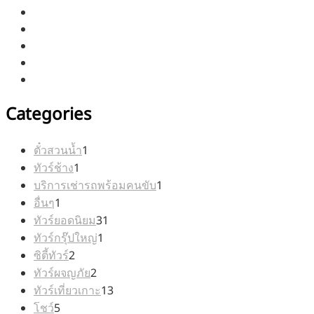
Categories
1
ตั๋วสวนน้ำ
1
1
สินค้า
ทัวร์ช้าง
1
สินค้า
1
บริการเช่ารถพร้อมคนขับ
1
1
สินค้า
อื่นๆ
1
สินค้า
31
ทัวร์ยอดนิยม
31
1
สินค้า
ทัวร์กรุ๊ปใหญ่
1
2
สินค้า
ซิตี้ทัวร์
2
สินค้า
2
ทัวร์ผจญภัย
2
สินค้า
13
ทัวร์เที่ยวเกาะ
13
5
สินค้า
โชว์
5