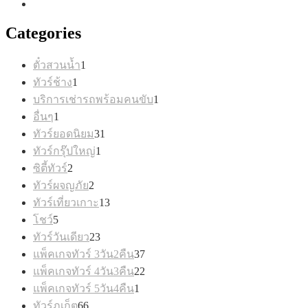
Categories
1
ตั๋วสวนน้ำ
1
สินค้า
1
ทัวร์ช้าง
1
สินค้า
1
บริการเช่ารถพร้อมคนขับ
1
สินค้า
1
อื่นๆ
1
สินค้า
31
ทัวร์ยอดนิยม
31
สินค้า
1
ทัวร์กรุ๊ปใหญ่
1
สินค้า
2
ซิตี้ทัวร์
2
สินค้า
2
ทัวร์ผจญภัย
2
สินค้า
13
ทัวร์เที่ยวเกาะ
13
สินค้า
5
โชว์
5
สินค้า
23
ทัวร์วันเดียว
23
สินค้า
37
แพ็คเกจทัวร์ 3วัน2คืน
37
สินค้า
22
แพ็คเกจทัวร์ 4วัน3คืน
22
สินค้า
1
แพ็คเกจทัวร์ 5วัน4คืน
1
สินค้า
66
ทัวร์ภูเก็ต
66