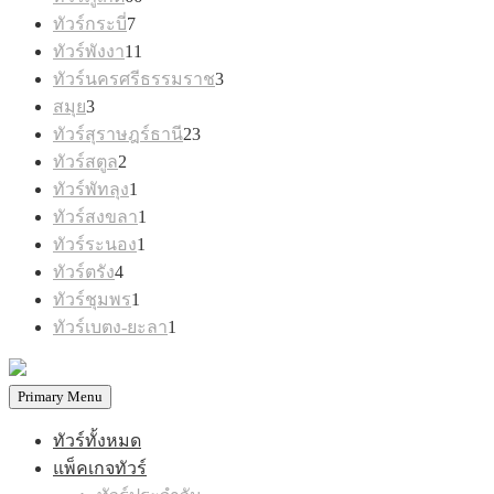
สินค้า
7
ทัวร์กระบี่
7
สินค้า
11
ทัวร์พังงา
11
สินค้า
3
ทัวร์นครศรีธรรมราช
3
สินค้า
3
สมุย
3
สินค้า
23
ทัวร์สุราษฎร์ธานี
23
สินค้า
2
ทัวร์สตูล
2
สินค้า
1
ทัวร์พัทลุง
1
สินค้า
1
ทัวร์สงขลา
1
สินค้า
1
ทัวร์ระนอง
1
สินค้า
4
ทัวร์ตรัง
4
สินค้า
1
ทัวร์ชุมพร
1
สินค้า
1
ทัวร์เบตง-ยะลา
1
สินค้า
Primary Menu
ทัวร์ทั้งหมด
แพ็คเกจทัวร์