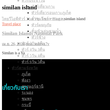
ทัวร์ประจำวัน
similan island
ทัวร์เที่ยวเกาะ
ทัวร์เที่ยวรอบเกาะภูเก็ต
ไทยวีไอพีทัวร์ Thai Vip Tour
>
Blog
>
similan island
ตั๋วชมโชว์การแสดง
Travel place
ทัวร์ผจญภัย
ตั๋วเข้าเล่นสวนน้ำ
Similan Islands National Park
ทัวร์ช้าง
ทัวร์ 3วัน 2คืน
เม.ย. 26, 2024
nina_snhzyx7v
ทัวร์ 4วัน 3คืน
Similan is a Ya
ทัวร์ 5วัน 4คืน
ทัวร์ 6วัน 5คืน
ทัวร์ตามจังหวัด
ภูเก็ต
พังงา
สุราษฎร์ธานี
เกี่ยวกับเรา
ระนอง
ชุมพร
กระบี่