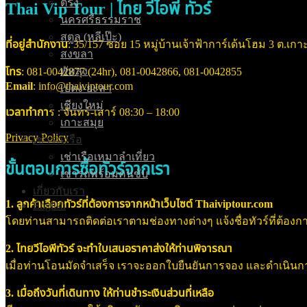
ตรัง
Thai Vip Tour | ไทย วีไอพี ทัวร์
นครศรีธรรมราช
สตูล (หลีเป๊ะ)
ที่อยู่สำนักงาน
: 35/157 ซอย 15 หมู่บ้านเจ้าฟ้าการ์เด้นโฮม 3 ต.เกาะ
สงขลา
พัทลุง
โทร
: 081-0042877 (24hr), 081-0042866, 081-0042855
Email
: info@thaiviptour.com
เบตง-ยะลา
เชียงใหม่
เวลาทำกา
ร : จันทร์-เสาร์ 08:30 – 18:00
เกาะสมุย
Privacy Policy
เช่ารถ/เรือ
เช่าเรือเหมาลำเที่ยว
ขั้นตอนการซื้อทัวร์จากเรา
เช่ารถพร้อมคนขับ
เกี่ยวกับเรา
1. ลูกค้าเลือกทัวร์ที่ต้องการจากหน้าเว็บไซต์ Thaiviptour.com
English
โดยท่านสามารถติดต่อเราตามช่องทางต่างๆ แจ้งชื่อทัวร์ที่ต้องการ
2. ไทยวีไอพีทัวร์ จะทำใบเสนอราคาส่งให้ท่านพิจารณา
เมื่อท่านโอนมัดจำเสร็จ เราจะออกใบยืนยันการจอง และดำเนินการจอ
3. เมื่อถึงวันที่เดินทาง ให้ท่านชำระเงินส่วนที่เหลือ