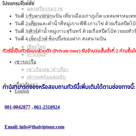
ตรัง
โปรแกรมโดยย่อ
นครศรีธรรมราช
วันที่ 1 รับจากสนามบิน เที่ยวเมืองเก่าภูเก็ต แหลมพรหมเ
สตูล (หลีเป๊ะ)
วันที่ 2 เที่ยวและดำน้ำที่หมู่เกาะพีพี-เกาะไข่ ด้วยเรือสปีดโ
สงขลา
วันที่ 3 ทัวร์ดำน้ำหมู่เกาะสุรินทร์ ด้วยเรือสปีดโบ้ท (จอยทัวร
พัทลุง
วันที่ 4 เช็กเอ้าท์ ช็อปปิ้งของฝาก ส่งสนามบิน
เบตง-ยะลา
เชียงใหม่
ทัวร์นี้เป็นทัวร์แบบส่วนตัว (Private tour) รับจำนวนขั้นต่ำที่ 2 ท่านขึ้นไ
เกาะสมุย
เช่ารถ/เรือ
เช่าเรือเหมาลำเที่ยว
เช่ารถพร้อมคนขับ
เกี่ยวกับเรา
ท่านสามารถจองหรือสอบถาม
ทัวร์นี้
เพิ่มเติมได้ตามช่องทางนี้:
English
081-0042877
,
061-2318924
Email: info@thaiviptour.com