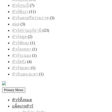
สินค้า
7
ทัวร์กระบี่
7
สินค้า
11
ทัวร์พังงา
11
สินค้า
3
ทัวร์นครศรีธรรมราช
3
สินค้า
3
สมุย
3
สินค้า
23
ทัวร์สุราษฎร์ธานี
23
สินค้า
2
ทัวร์สตูล
2
สินค้า
1
ทัวร์พัทลุง
1
สินค้า
1
ทัวร์สงขลา
1
สินค้า
1
ทัวร์ระนอง
1
สินค้า
4
ทัวร์ตรัง
4
สินค้า
1
ทัวร์ชุมพร
1
สินค้า
1
ทัวร์เบตง-ยะลา
1
สินค้า
Primary Menu
ทัวร์ทั้งหมด
แพ็คเกจทัวร์