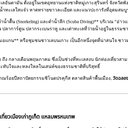
ะเลอันดามัน ตั้งอยู่ในเขตอุทยานแห่งชาติหมู่เกาะสุรินทร์ จังหว
อม น้ำทะเลใสแจ๋ว หาดทรายขาวละเอียด และแนวปะการังที่อุดมสมบู
ดำน้ำตื้น (Snorkeling) และดำน้ำลึก (Scuba Diving)** บริเวณ “อ่า
ปลาการ์ตูน ปลากระเบนราหู และเต่าทะเลที่ว่ายน้ำอยู่ในธรรมชา
บ้านมอแกน** หรือชุมชนชาวเลบนเกาะ เป็นอีกหนึ่งจุดที่น่าสนใจ ช
ม ถึง กลางเดือนพฤษภาคม ซึ่งเป็นช่วงที่ทะเลสงบ นักท่องเที่ยวส
ระทับใจและหลงใหลในเสน่ห์ของธรรมชาติที่บริสุทธิ์
ณร้อยปีสถาปัตยกรรมชิโนดปรคุกีส ตลาดสินค้าพื้นเมือง,
วัดฉลอ
 เที่ยวเมืองเก่าภูเก็ต แหลมพรหมเทพ