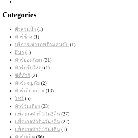
Categories
1
ตั๋วสวนน้ำ
1
สินค้า
1
ทัวร์ช้าง
1
สินค้า
1
บริการเช่ารถพร้อมคนขับ
1
สินค้า
1
อื่นๆ
1
สินค้า
31
ทัวร์ยอดนิยม
31
สินค้า
1
ทัวร์กรุ๊ปใหญ่
1
สินค้า
2
ซิตี้ทัวร์
2
สินค้า
2
ทัวร์ผจญภัย
2
สินค้า
13
ทัวร์เที่ยวเกาะ
13
สินค้า
5
โชว์
5
สินค้า
23
ทัวร์วันเดียว
23
สินค้า
37
แพ็คเกจทัวร์ 3วัน2คืน
37
สินค้า
22
แพ็คเกจทัวร์ 4วัน3คืน
22
สินค้า
1
แพ็คเกจทัวร์ 5วัน4คืน
1
สินค้า
66
ทัวร์ภูเก็ต
66