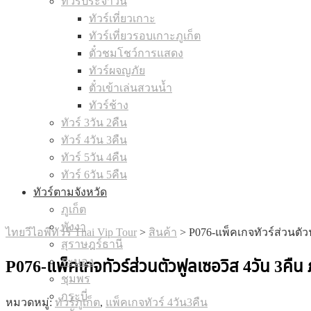
ทัวร์ประจำวัน
ทัวร์เที่ยวเกาะ
ทัวร์เที่ยวรอบเกาะภูเก็ต
ตั๋วชมโชว์การแสดง
ทัวร์ผจญภัย
ตั๋วเข้าเล่นสวนน้ำ
ทัวร์ช้าง
ทัวร์ 3วัน 2คืน
ทัวร์ 4วัน 3คืน
ทัวร์ 5วัน 4คืน
ทัวร์ 6วัน 5คืน
ทัวร์ตามจังหวัด
ภูเก็ต
พังงา
ไทยวีไอพีทัวร์ Thai Vip Tour
>
สินค้า
>
P076-แพ็คเกจทัวร์ส่วนตัวฟู
สุราษฎร์ธานี
ระนอง
P076-แพ็คเกจทัวร์ส่วนตัวฟูลเซอวิส 4วัน 3คืน ภูเก
ชุมพร
กระบี่
หมวดหมู่:
ทัวร์ภูเก็ต
,
แพ็คเกจทัวร์ 4วัน3คืน