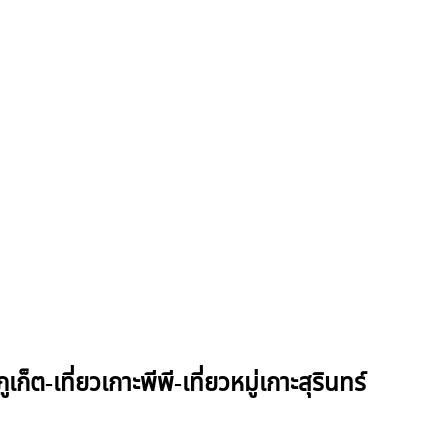
็ต-เที่ยวเกาะพีพี-เที่ยวหมู่เกาะสุรินทร์