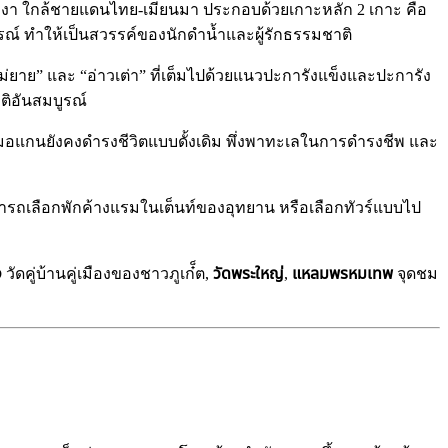
ัดพังงา ใกล้ชายแดนไทย-เมียนมา ประกอบด้วยเกาะหลัก 2 เกาะ คือ
รณ์ ทำให้เป็นสวรรค์ของนักดำน้ำและผู้รักธรรมชาติ
วแม่ยาย” และ “อ่าวเต่า” ที่เต็มไปด้วยแนวปะการังแข็งและปะการัง
ติอันสมบูรณ์
าวมอแกนยังคงดำรงชีวิตแบบดั้งเดิม พึ่งพาทะเลในการดำรงชีพ และ
ามารถเลือกพักค้างแรมในเต็นท์ของอุทยาน หรือเลือกทัวร์แบบไป
ง
วัดคู่บ้านคู่เมืองของชาวภูเก๋็ต,
วัดพระใหญ่
,
แหลมพรหมเทพ
จุดชม