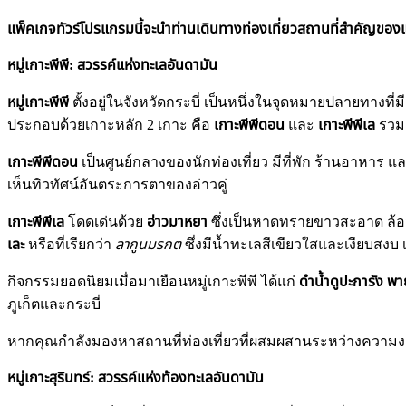
แพ็คเกจทัวร์โปรแกรมนี้จะนำท่านเดินทางท่องเที่ยวสถานที่สำคัญของแต่ล
หมู่เกาะพีพี: สวรรค์แห่งทะเลอันดามัน
หมู่เกาะพีพี
ตั้งอยู่ในจังหวัดกระบี่ เป็นหนึ่งในจุดหมายปลายทางท
ประกอบด้วยเกาะหลัก 2 เกาะ คือ
เกาะพีพีดอน
และ
เกาะพีพีเล
รวมถ
เกาะพีพีดอน
เป็นศูนย์กลางของนักท่องเที่ยว มีที่พัก ร้านอาหาร
เห็นทิวทัศน์อันตระการตาของอ่าวคู่
เกาะพีพีเล
โดดเด่นด้วย
อ่าวมาหยา
ซึ่งเป็นหาดทรายขาวสะอาด ล้อม
เละ
หรือที่เรียกว่า
ลากูนมรกต
ซึ่งมีน้ำทะเลสีเขียวใสและเงียบสงบ
กิจกรรมยอดนิยมเมื่อมาเยือนหมู่เกาะพีพี ได้แก่
ดำน้ำดูปะการัง พ
ภูเก็ตและกระบี่
หากคุณกำลังมองหาสถานที่ท่องเที่ยวที่ผสมผสานระหว่างความง
หมู่เกาะสุรินทร์: สวรรค์แห่งท้องทะเลอันดามัน