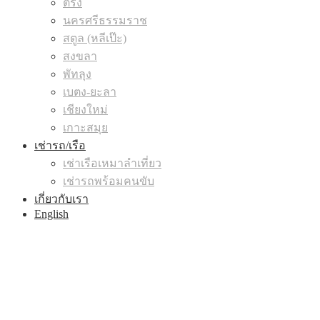
ตรัง
นครศรีธรรมราช
สตูล (หลีเป๊ะ)
สงขลา
พัทลุง
เบตง-ยะลา
เชียงใหม่
เกาะสมุย
เช่ารถ/เรือ
เช่าเรือเหมาลำเที่ยว
เช่ารถพร้อมคนขับ
เกี่ยวกับเรา
English