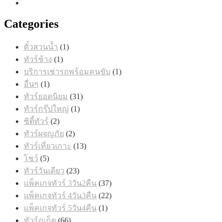
Categories
1
ตั๋วสวนน้ำ
1
สินค้า
1
ทัวร์ช้าง
1
สินค้า
1
บริการเช่ารถพร้อมคนขับ
1
สินค้า
1
อื่นๆ
1
สินค้า
31
ทัวร์ยอดนิยม
31
สินค้า
1
ทัวร์กรุ๊ปใหญ่
1
สินค้า
2
ซิตี้ทัวร์
2
สินค้า
2
ทัวร์ผจญภัย
2
สินค้า
13
ทัวร์เที่ยวเกาะ
13
สินค้า
5
โชว์
5
สินค้า
23
ทัวร์วันเดียว
23
สินค้า
37
แพ็คเกจทัวร์ 3วัน2คืน
37
สินค้า
22
แพ็คเกจทัวร์ 4วัน3คืน
22
สินค้า
1
แพ็คเกจทัวร์ 5วัน4คืน
1
สินค้า
66
ทัวร์ภูเก็ต
66