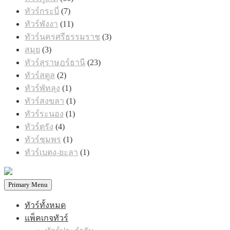
สินค้า
7
ทัวร์กระบี่
7
สินค้า
11
ทัวร์พังงา
11
สินค้า
3
ทัวร์นครศรีธรรมราช
3
สินค้า
3
สมุย
3
สินค้า
23
ทัวร์สุราษฎร์ธานี
23
สินค้า
2
ทัวร์สตูล
2
สินค้า
1
ทัวร์พัทลุง
1
สินค้า
1
ทัวร์สงขลา
1
สินค้า
1
ทัวร์ระนอง
1
สินค้า
4
ทัวร์ตรัง
4
สินค้า
1
ทัวร์ชุมพร
1
สินค้า
1
ทัวร์เบตง-ยะลา
1
สินค้า
Primary Menu
ทัวร์ทั้งหมด
แพ็คเกจทัวร์