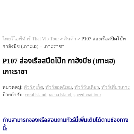
ไทยวีไอพีทัวร์ Thai Vip Tour
>
สินค้า
>
P107 ล่องเรือสปีดโบ๊ท
กาฮังบีช (เกาะเฮ) + เกาะราชา
P107 ล่องเรือสปีดโบ๊ท กาฮังบีช (เกาะเฮ) +
เกาะราชา
หมวดหมู่:
ทัวร์ภูเก็ต
,
ทัวร์ยอดนิยม
,
ทัวร์วันเดียว
,
ทัวร์เที่ยวเกาะ
ป้ายกำกับ:
coral island
,
racha island
,
speedboat tour
ท่านสามารถจองหรือสอบถาม
ทัวร์นี้
เพิ่มเติมได้ตามช่องทาง
นี้: