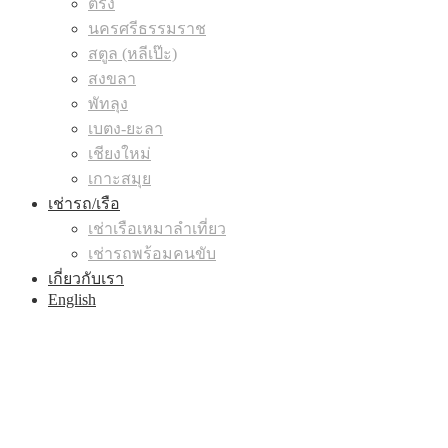
ตรัง
นครศรีธรรมราช
สตูล (หลีเป๊ะ)
สงขลา
พัทลุง
เบตง-ยะลา
เชียงใหม่
เกาะสมุย
เช่ารถ/เรือ
เช่าเรือเหมาลำเที่ยว
เช่ารถพร้อมคนขับ
เกี่ยวกับเรา
English