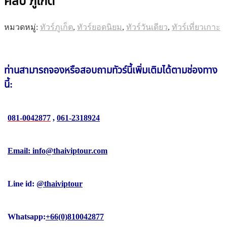
คลับ ภูเก็ต
หมวดหมู่:
ทัวร์ภูเก็ต
,
ทัวร์ยอดนิยม
,
ทัวร์วันเดียว
,
ทัวร์เที่ยวเกาะ
ท่านสามารถจองหรือสอบถาม
ทัวร์นี้
เพิ่มเติมได้ตามช่องทาง
นี้:
081-0042877
,
061-2318924
Email: info@thaiviptour.com
Line id:
@thaiviptour
Whatsapp:
+66(0)810042877