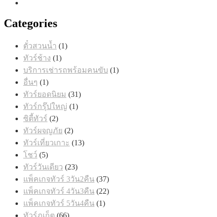
Categories
1
ตั๋วสวนน้ำ
1
สินค้า
1
ทัวร์ช้าง
1
สินค้า
1
บริการเช่ารถพร้อมคนขับ
1
สินค้า
1
อื่นๆ
1
สินค้า
31
ทัวร์ยอดนิยม
31
สินค้า
1
ทัวร์กรุ๊ปใหญ่
1
สินค้า
2
ซิตี้ทัวร์
2
สินค้า
2
ทัวร์ผจญภัย
2
สินค้า
13
ทัวร์เที่ยวเกาะ
13
สินค้า
5
โชว์
5
สินค้า
23
ทัวร์วันเดียว
23
สินค้า
37
แพ็คเกจทัวร์ 3วัน2คืน
37
สินค้า
22
แพ็คเกจทัวร์ 4วัน3คืน
22
สินค้า
1
แพ็คเกจทัวร์ 5วัน4คืน
1
สินค้า
66
ทัวร์ภูเก็ต
66