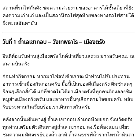
สถานที่รถไฟกันตัง ชมความสวยงามของอาคารไม้ชั้นเดียวที่ยัง
คงความเก่าแก่ และเป็นสถานีรถไฟสุดท้ายของทางรถไฟสายใต้
ฝั่งทะเลอันดามัน
วันที่ 1 ถ้ำเลเขากอบ – วังเทพธาโร – เมืองตรัง
ยินดีต้อนรับท่านสู่เมืองตรัง ไกด์นำเที่ยวและรถ มารอรับคณะ ณ
สนามบินตรัง
ก่อนทำกิจกรรม หากมาไฟลท์เช้าเราจะนำท่านไปรับประทาน
อาหารเช้าเมืองกันก่อนครับ มื้อนี้เป็นของดีเมืองตรัง ติ่มซำสดๆ
ร้อนๆเลือกสั่งได้ แต่ที่ขาดไม่ได้มาเมืองตรังที่ทุกคนต้องลองชิม
หมูย่างเมืองตรังครับ และอาหารอื้นๆเลือกตามใจชอบครับ หลับ
รับประทานกันเรียบร้อยเราเดินทางกันครับ
หลังจากนั้นเดินทางสู่ ถ้ำเล เขากอบ อำเภอห้วยยอด จังหวัดตรัง
ทุกท่านเตรียมตัวเดินทางสู่ถ้ำเล เขากอบ ลงเรือท้องแบน เที่ยว
ชมความมหัศจรรย์ของถ้ำ อาทิ ถ้ำคนธรรพ์ถ้ำรากไทรถ้ำหินตา