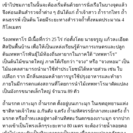
เข้าไปชมภายในนั้นจะต้องเริ่มต้นด้วยการนั่งเรือในบางจุดแล้ว
จึงค่อนเดินสำรวจถ้ำต่าง ๆ อันได้แก่ ถ้ำเจ้าสาว ถ้ำรากไทร ถ้ำ
คนธรรพ์ เป็นต้น โดยมีระยะทางสำรวจถ้ำทั้งหมดประมาณ 4
กิโลเมตร
วังเทพทาโร มีเนื้อที่กว่า 25 ไร่ ก่อตั้งโดย นายจรูญ แก้วละเอียด
ศิลปินพื้นบ้าน เพื่อให้เป็นแหล่งเรียนรู้ด้านการเกษตรและปลูก
ต้นเทพทาโรพันธุ์ไม้ท้องถิ่นหายากในภาคใต้ “เทพทาโร”
เป็นต้นไม้ขนาดใหญ่ ภาคใต้เรียกว่า “จวง” หรือ “จวงหอม” เป็น
ไม้มงคลสามารถนำมาใช้ทำประโยชน์ได้หลายส่วน เช่น ใบ
เปลือก ราก มีกลิ่นหอมคล้ายการบูรใช้ปรุงอาหารและทำยา
ภายในมีการตกแต่งสถานที่โดยการนำไม้เทพทาโรมาดัดแปลง
เป็นมังกรขนาดเล็กใหญ่ จำนวน 89 ตัว
ถ้ำมรกต เกาะมุก ถ้ำมรกต ตั้งอยู่บนเกาะมุก ในเขตอุทยานแห่ง
ชาติหาดเจ้าไหม อ.กันตัง จ.ตรัง ถ้ำมหัศจรรย์กลางทะเลตรัง ถ้ำ
มรกต หรือถ้ำทะเลอยู่ทางด้านทิศตะวันตกของเกาะมุก จากปาก
ทางเข้าเป็นโพรงเล็กๆระยะทาง 80 เมตร จะต้องว่ายน้ำลอยคอ