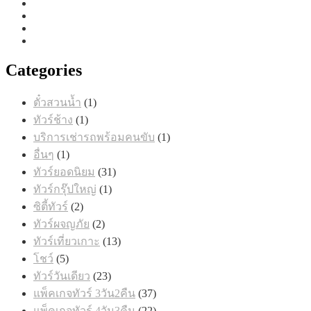
Categories
1
ตั๋วสวนน้ำ
1
สินค้า
1
ทัวร์ช้าง
1
สินค้า
1
บริการเช่ารถพร้อมคนขับ
1
สินค้า
1
อื่นๆ
1
สินค้า
31
ทัวร์ยอดนิยม
31
สินค้า
1
ทัวร์กรุ๊ปใหญ่
1
สินค้า
2
ซิตี้ทัวร์
2
สินค้า
2
ทัวร์ผจญภัย
2
สินค้า
13
ทัวร์เที่ยวเกาะ
13
สินค้า
5
โชว์
5
สินค้า
23
ทัวร์วันเดียว
23
สินค้า
37
แพ็คเกจทัวร์ 3วัน2คืน
37
สินค้า
22
แพ็คเกจทัวร์ 4วัน3คืน
22