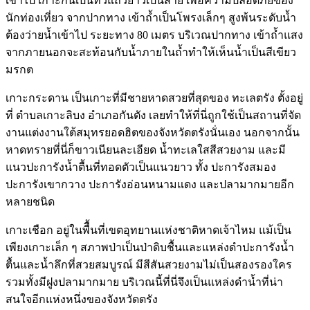
เข้าไป เกาะกันเป็นทิวแถวยาวเป็นสาย เพื่อความปลอดภัยของ
นักท่องเที่ยว จากปากทาง เข้าถ้ำเป็นโพรงเล็กๆ สูงพ้นระดับน้ำ
ต้องว่ายน้ำเข้าไป ระยะทาง 80 เมตร บริเวณปากทาง เข้าถ้ำแสง
จากภายนอกจะสะท้อนกับน้ำภายในถ้ำทำให้เห็นน้ำเป็นสีเขียว
มรกต
เกาะกระดาน เป็นเกาะที่มีชายหาดสวยที่สุดของ ทะเลตรัง ตั้งอยู่
ที่ ตำบลเกาะลิบง อำเภอกันตัง เลยทำให้ที่นี่ถูกใช้เป็นสถานที่จัด
งานแต่งงานใต้สมุทรยอดฮิตของจังหวัดตรังนั่นเอง นอกจากนั้น
หาดทรายที่นี่ก็ขาวเนียนละเอียด น้ำทะเลใสสีสวยงาม และมี
แนวปะการังน้ำตื้นที่ทอดตัวเป็นแนวยาว ทั้ง ปะการังสมอง
ปะการังเขากวาง ปะการังอ่อนหนามแดง และปลามากมายอีก
หลายชนิด
เกาะเชือก อยู่ในพืื้นที่เขตอุทยานแห่งชาติหาดเจ้าไหม แม้เป็น
เพียงเกาะเล็ก ๆ สภาพป่าเป็นป่าดิบชื้นและแหล่งดำปะการังน้ำ
ตื้นและน้ำลึกที่สวยสมบูรณ์ มีสีสันสวยงามไม่เป็นสองรองใคร
รวมทั้งมีฝูงปลามากมาย บริเวณนี้ที่นี่จึงเป็นแหล่งดำน้ำที่น่า
สนใจอีกแห่งหนึ่งของจังหวัดตรัง