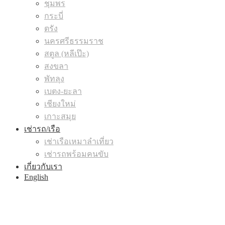
ชุมพร
กระบี่
ตรัง
นครศรีธรรมราช
สตูล (หลีเป๊ะ)
สงขลา
พัทลุง
เบตง-ยะลา
เชียงใหม่
เกาะสมุย
เช่ารถ/เรือ
เช่าเรือเหมาลำเที่ยว
เช่ารถพร้อมคนขับ
เกี่ยวกับเรา
English