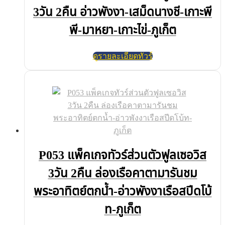
3วัน 2คืน อ่าวพังงา-เสม็ดนางชี-เกาะพี
พี-มาหยา-เกาะไข่-ภูเก็ต
ดูรายละเอียดทัวร์
P053 แพ็คเกจทัวร์ส่วนตัวฟูลเซอวิส
3วัน 2คืน ล่องเรือคาตามารันชม
พระอาทิตย์ตกน้ำ-อ่าวพังงาเรือสปีดโบ้
ท-ภูเก็ต