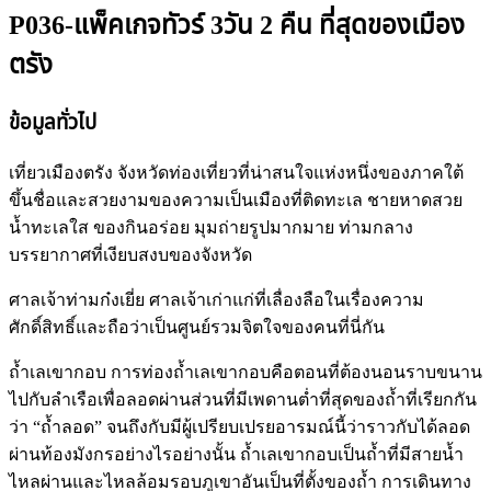
P036-แพ็คเกจทัวร์ 3วัน 2 คืน ที่สุดของเมือง
ตรัง
ข้อมูลทั่วไป
เที่ยวเมืองตรัง จังหวัดท่องเที่ยวที่น่าสนใจแห่งหนึ่งของภาคใต้
ขึ้นชื่อและสวยงามของความเป็นเมืองที่ติดทะเล ชายหาดสวย
น้ำทะเลใส ของกินอร่อย มุมถ่ายรูปมากมาย ท่ามกลาง
บรรยากาศที่เงียบสงบของจังหวัด
ศาลเจ้าท่ามก๋งเยี่ย ศาลเจ้าเก่าแก่ที่เลื่องลือในเรื่องความ
ศักดิ์สิทธิ์และถือว่าเป็นศูนย์รวมจิตใจของคนที่นี่กัน
ถ้ำเลเขากอบ การท่องถ้ำเลเขากอบคือตอนที่ต้องนอนราบขนาน
ไปกับลำเรือเพื่อลอดผ่านส่วนที่มีเพดานต่ำที่สุดของถ้ำที่เรียกกัน
ว่า “ถ้ำลอด” จนถึงกับมีผู้เปรียบเปรยอารมณ์นี้ว่าราวกับได้ลอด
ผ่านท้องมังกรอย่างไรอย่างนั้น ถ้ำเลเขากอบเป็นถ้ำที่มีสายน้ำ
ไหลผ่านและไหลล้อมรอบภูเขาอันเป็นที่ตั้งของถ้ำ การเดินทาง