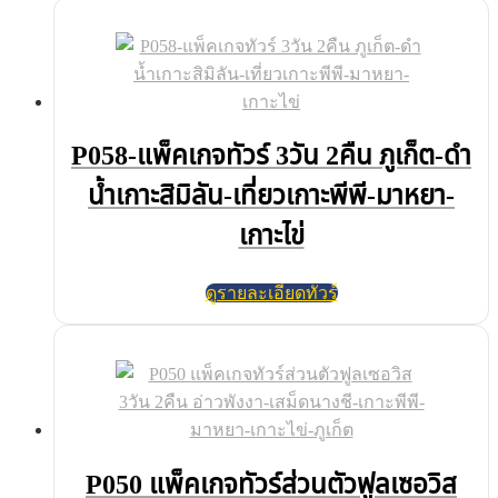
P058-แพ็คเกจทัวร์ 3วัน 2คืน ภูเก็ต-ดำ
น้ำเกาะสิมิลัน-เที่ยวเกาะพีพี-มาหยา-
เกาะไข่
ดูรายละเอียดทัวร์
P050 แพ็คเกจทัวร์ส่วนตัวฟูลเซอวิส