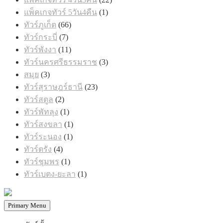
สินค้า
1
แพ็คเกจทัวร์ 5วัน4คืน
1
สินค้า
66
ทัวร์ภูเก็ต
66
สินค้า
7
ทัวร์กระบี่
7
สินค้า
11
ทัวร์พังงา
11
สินค้า
3
ทัวร์นครศรีธรรมราช
3
สินค้า
3
สมุย
3
สินค้า
23
ทัวร์สุราษฎร์ธานี
23
สินค้า
2
ทัวร์สตูล
2
สินค้า
1
ทัวร์พัทลุง
1
สินค้า
1
ทัวร์สงขลา
1
สินค้า
1
ทัวร์ระนอง
1
สินค้า
4
ทัวร์ตรัง
4
สินค้า
1
ทัวร์ชุมพร
1
สินค้า
1
ทัวร์เบตง-ยะลา
1
สินค้า
Primary Menu