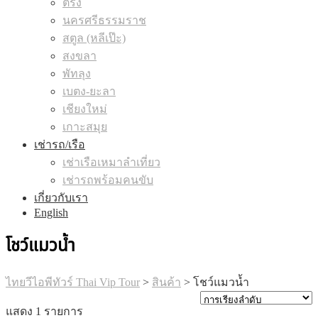
ตรัง
นครศรีธรรมราช
สตูล (หลีเป๊ะ)
สงขลา
พัทลุง
เบตง-ยะลา
เชียงใหม่
เกาะสมุย
เช่ารถ/เรือ
เช่าเรือเหมาลำเที่ยว
เช่ารถพร้อมคนขับ
เกี่ยวกับเรา
English
โชว์แมวน้ำ
ไทยวีไอพีทัวร์ Thai Vip Tour
>
สินค้า
>
โชว์แมวน้ำ
แสดง 1 รายการ