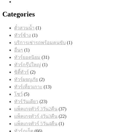
Categories
1
ตั๋วสวนน้ำ
1
สินค้า
1
ทัวร์ช้าง
1
สินค้า
1
บริการเช่ารถพร้อมคนขับ
1
สินค้า
1
อื่นๆ
1
สินค้า
31
ทัวร์ยอดนิยม
31
สินค้า
1
ทัวร์กรุ๊ปใหญ่
1
สินค้า
2
ซิตี้ทัวร์
2
สินค้า
2
ทัวร์ผจญภัย
2
สินค้า
13
ทัวร์เที่ยวเกาะ
13
สินค้า
5
โชว์
5
สินค้า
23
ทัวร์วันเดียว
23
สินค้า
37
แพ็คเกจทัวร์ 3วัน2คืน
37
สินค้า
22
แพ็คเกจทัวร์ 4วัน3คืน
22
สินค้า
1
แพ็คเกจทัวร์ 5วัน4คืน
1
สินค้า
66
ทัวร์ภูเก็ต
66