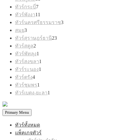
สินค้า
7
ทัวร์กระบี่
7
สินค้า
11
ทัวร์พังงา
11
สินค้า
3
ทัวร์นครศรีธรรมราช
3
สินค้า
3
สมุย
3
สินค้า
23
ทัวร์สุราษฎร์ธานี
23
สินค้า
2
ทัวร์สตูล
2
สินค้า
1
ทัวร์พัทลุง
1
สินค้า
1
ทัวร์สงขลา
1
สินค้า
1
ทัวร์ระนอง
1
สินค้า
4
ทัวร์ตรัง
4
สินค้า
1
ทัวร์ชุมพร
1
สินค้า
1
ทัวร์เบตง-ยะลา
1
สินค้า
Primary Menu
ทัวร์ทั้งหมด
แพ็คเกจทัวร์