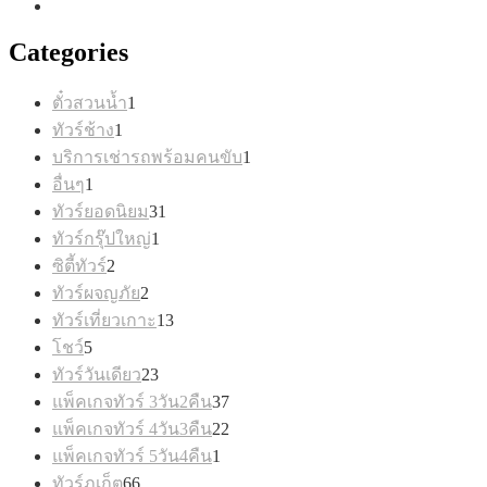
Categories
1
ตั๋วสวนน้ำ
1
สินค้า
1
ทัวร์ช้าง
1
สินค้า
1
บริการเช่ารถพร้อมคนขับ
1
สินค้า
1
อื่นๆ
1
สินค้า
31
ทัวร์ยอดนิยม
31
สินค้า
1
ทัวร์กรุ๊ปใหญ่
1
สินค้า
2
ซิตี้ทัวร์
2
สินค้า
2
ทัวร์ผจญภัย
2
สินค้า
13
ทัวร์เที่ยวเกาะ
13
สินค้า
5
โชว์
5
สินค้า
23
ทัวร์วันเดียว
23
สินค้า
37
แพ็คเกจทัวร์ 3วัน2คืน
37
สินค้า
22
แพ็คเกจทัวร์ 4วัน3คืน
22
สินค้า
1
แพ็คเกจทัวร์ 5วัน4คืน
1
สินค้า
66
ทัวร์ภูเก็ต
66