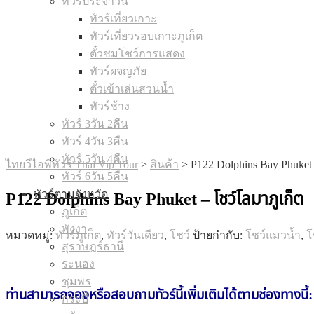
ทัวร์ประจำวัน
ทัวร์เที่ยวเกาะ
ทัวร์เที่ยวรอบเกาะภูเก็ต
ตั๋วชมโชว์การแสดง
ทัวร์ผจญภัย
ตั๋วเข้าเล่นสวนน้ำ
ทัวร์ช้าง
ทัวร์ 3วัน 2คืน
ทัวร์ 4วัน 3คืน
ทัวร์ 5วัน 4คืน
ไทยวีไอพีทัวร์ Thai Vip Tour
>
สินค้า
>
P122 Dolphins Bay Phuket
ทัวร์ 6วัน 5คืน
ทัวร์ตามจังหวัด
P122 Dolphins Bay Phuket – โชว์โลมาภูเก็ต
ภูเก็ต
พังงา
หมวดหมู่:
ทัวร์ภูเก็ต
,
ทัวร์วันเดียว
,
โชว์
ป้ายกำกับ:
โชว์แมวน้ำ
,
โ
สุราษฎร์ธานี
ระนอง
ชุมพร
ท่านสามารถจองหรือสอบถาม
ทัวร์นี้
เพิ่มเติมได้ตามช่องทางนี้:
กระบี่