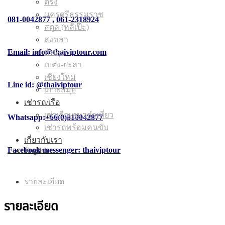
ตรัง
นครศรีธรรมราช
081-0042877
,
061-2318924
สตูล (หลีเป๊ะ)
สงขลา
พัทลุง
Email: info@thaiviptour.com
เบตง-ยะลา
เชียงใหม่
Line id:
@thaiviptour
เกาะสมุย
เช่ารถ/เรือ
เช่าเรือเหมาลำเที่ยว
Whatsapp:
+66(0)810042877
เช่ารถพร้อมคนขับ
เกี่ยวกับเรา
Facebook messenger: thaiviptour
English
รายละเอียด
รายละเอียด