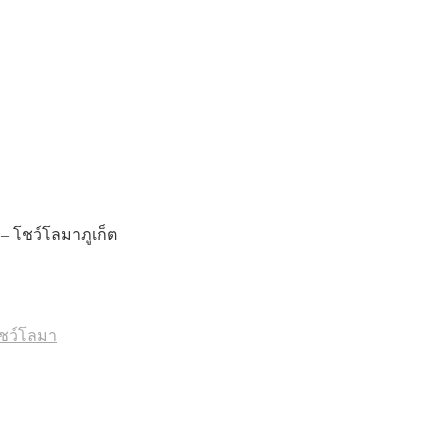
 – โชว์โลมาภูเก็ต
ชว์โลมา