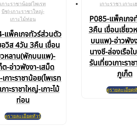
P085-แพ็คเกจทั
3คืน เขื่อนเชี่ย
-แพ็คเกจทัวร์ส่วนตัว
บนแพ)-อ่าวพังง
ซอวิส 4วัน 3คืน เขื่อน
นางชี-ล่องเรือ
ี่ยวหลาน(พักบนแพ)-
รันเที่ยวเกาะราช
เก็ต-อ่าวพังงา-เสม็ด
ภูเก็ต
ี-เกาะราชาน้อย(ไพเรท
-เกาะราชาใหญ่-เกาะไม้
ดูรายละเอียดทั
ท่อน
ดูรายละเอียดทัวร์