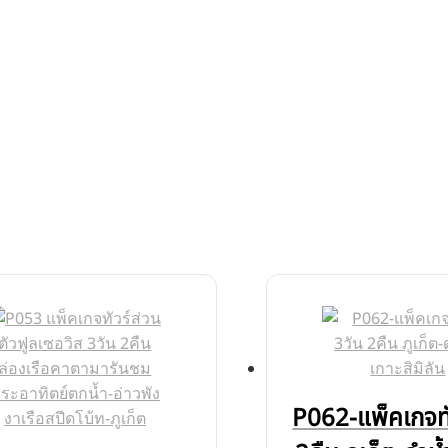
P062-แพ็คเกจทั