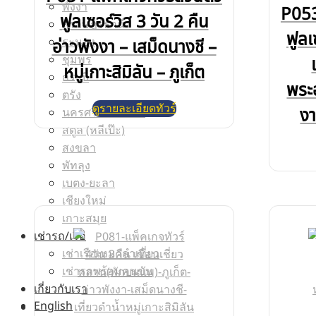
พังงา
P053
ฟูลเซอร์วิส 3 วัน 2 คืน
สุราษฎร์ธานี
ฟูลเ
ระนอง
อ่าวพังงา – เสม็ดนางชี –
ชุมพร
หมู่เกาะสิมิลัน – ภูเก็ต
กระบี่
พระอ
ตรัง
ดูรายละเอียดทัวร์
งา
นครศรีธรรมราช
สตูล (หลีเป๊ะ)
สงขลา
พัทลุง
เบตง-ยะลา
เชียงใหม่
เกาะสมุย
เช่ารถ/เรือ
เช่าเรือเหมาลำเที่ยว
เช่ารถพร้อมคนขับ
เกี่ยวกับเรา
English