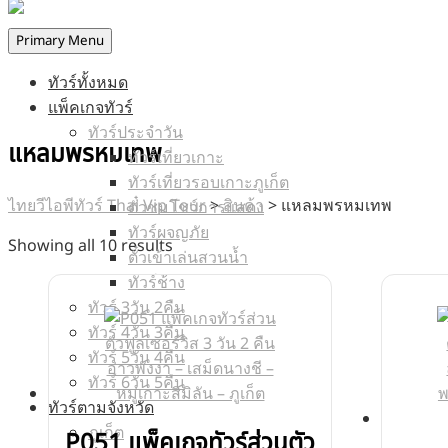
Primary Menu
ทัวร์ทั้งหมด
แพ็คเกจทัวร์
ทัวร์ประจำวัน
แหลมพรหมเทพ
ทัวร์เที่ยวเกาะ
ทัวร์เที่ยวรอบเกาะภูเก็ต
ไทยวีไอพีทัวร์ Thai Vip Tour
>
สินค้า
>
แหลมพรหมเทพ
ตั๋วชมโชว์การแสดง
ทัวร์ผจญภัย
Showing all 10 results
ตั๋วเข้าเล่นสวนน้ำ
ทัวร์ช้าง
ทัวร์ 3วัน 2คืน
ทัวร์ 4วัน 3คืน
ทัวร์ 5วัน 4คืน
ทัวร์ 6วัน 5คืน
ทัวร์ตามจังหวัด
ภูเก็ต
P051 แพ็คเกจทัวร์ส่วนตัว