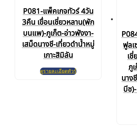
P081-แพ็คเกจทัวร์ 4วัน
3คืน เขื่อนเชี่ยวหลาน(พัก
บนแพ)-ภูเก็ต-อ่าวพังงา-
P084
เสม็ดนางชี-เที่ยวดำน้ำหมู่
ฟูลเ
เกาะสิมิลัน
เช
ภู
ดูรายละเอียดทัวร์
นางช
บีช)