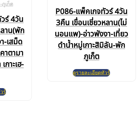
P086-แพ็คเกจทัวร์ 4วัน
วร์ 4วัน
3คืน เขื่อนเชี่ยวหลาน(ไม่
วหลาน(พัก
นอนแพ)-อ่าวพังงา-เที่ยว
า-เสม็ด
ดำน้ำหมู่เกาะสิมิลัน-พัก
ใบคาตามา
ภูเก็ต
า เกาะเฮ-
ดูรายละเอียดทัวร์
วร์