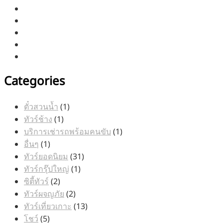
Categories
1
ตั๋วสวนน้ำ
1
1
สินค้า
ทัวร์ช้าง
1
สินค้า
1
บริการเช่ารถพร้อมคนขับ
1
1
สินค้า
อื่นๆ
1
สินค้า
31
ทัวร์ยอดนิยม
31
1
สินค้า
ทัวร์กรุ๊ปใหญ่
1
2
สินค้า
ซิตี้ทัวร์
2
สินค้า
2
ทัวร์ผจญภัย
2
สินค้า
13
ทัวร์เที่ยวเกาะ
13
5
สินค้า
โชว์
5