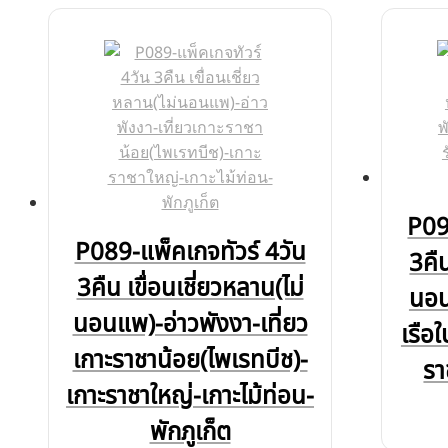
P09
P089-แพ็คเกจทัวร์ 4วัน
3คืน
3คืน เขื่อนเชี่ยวหลาน(ไม่
นอน
นอนแพ)-อ่าวพังงา-เที่ยว
เรือ
เกาะราชาน้อย(ไพเรทบีช)-
รา
เกาะราชาใหญ่-เกาะไม้ท่อน-
พักภูเก็ต