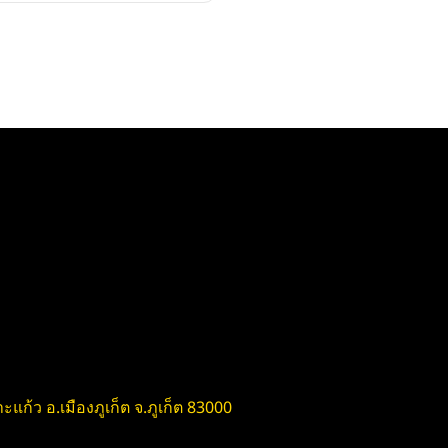
ะแก้ว อ.เมืองภูเก็ต จ.ภูเก็ต 83000