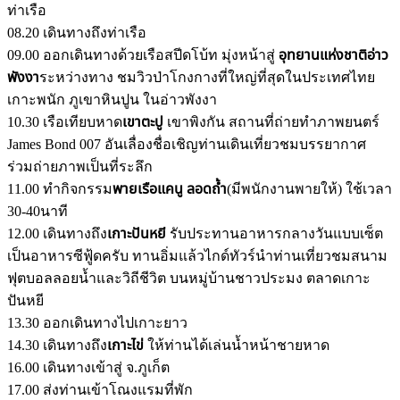
ท่าเรือ
08.20 เดินทางถึงท่าเรือ
09.00 ออกเดินทางด้วยเรือสปีดโบ้ท มุ่งหน้าสู่
อุทยานแห่งชาติอ่าว
พังงา
ระหว่างทาง ชมวิวป่าโกงกางที่ใหญ่ที่สุดในประเทศไทย
เกาะพนัก ภูเขาหินปูน ในอ่าวพังงา
10.30 เรือเทียบหาด
เขาตะปู
เขาพิงกัน สถานที่ถ่ายทำภาพยนตร์
James Bond 007 อันเลื่องชื่อเชิญท่านเดินเที่ยวชมบรรยากาศ
ร่วมถ่ายภาพเป็นที่ระลึก
11.00 ทำกิจกรรม
พายเรือแคนู ลอดถ้ำ
(มีพนักงานพายให้) ใช้เวลา
30-40นาที
12.00 เดินทางถึง
เกาะปันหยี
รับประทานอาหารกลางวันแบบเซ็ต
เป็นอาหารซีฟู้ดครับ ทานอิ่มแล้วไกด์ทัวร์นำท่านเที่ยวชมสนาม
ฟุตบอลลอยน้ำและวิถีชีวิต บนหมู่บ้านชาวประมง ตลาดเกาะ
ปันหยี
13.30 ออกเดินทางไปเกาะยาว
14.30 เดินทางถึง
เกาะไข่
ให้ท่านได้เล่นน้ำหน้าชายหาด
16.00 เดินทางเข้าสู่ จ.ภูเก็ต
17.00 ส่งท่านเข้าโณงแรมที่พัก