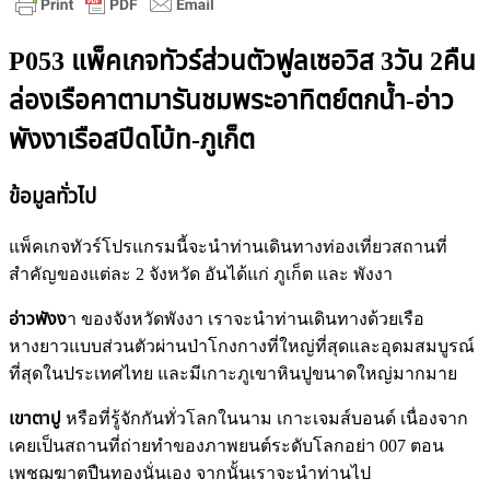
P053 แพ็คเกจทัวร์ส่วนตัวฟูลเซอวิส 3วัน 2คืน
ล่องเรือคาตามารันชมพระอาทิตย์ตกน้ำ-อ่าว
พังงาเรือสปีดโบ้ท-ภูเก็ต
ข้อมูลทั่วไป
แพ็คเกจทัวร์โปรแกรมนี้จะนำท่านเดินทางท่องเที่ยวสถานที่
สำคัญของแต่ละ 2 จังหวัด อันได้แก่ ภูเก็ต และ พังงา
อ่าวพังง
า ของจังหวัดพังงา เราจะนำท่านเดินทางด้วยเรือ
หางยาวแบบส่วนตัวผ่านป่าโกงกางที่ใหญ่ที่สุดและอุดมสมบูรณ์
ที่สุดในประเทศไทย และมีเกาะภูเขาหินปูขนาดใหญ่มากมาย
เขาตาปู
หรือที่รู้จักกันทั่วโลกในนาม เกาะเจมส์บอนด์ เนื่องจาก
เคยเป็นสถานที่ถ่ายทำของภาพยนต์ระดับโลกอย่า 007 ตอน
เพชฌฆาตปืนทองนั่นเอง จากนั้นเราจะนำท่านไป