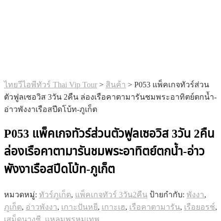
ไทยวีไอพีทัวร์ Thai Vip Tour
>
สินค้า
>
P053 แพ็คเกจทัวร์ส่วน
ตัวฟูลเซอวิส 3วัน 2คืน ล่องเรือคาตามารันชมพระอาทิตย์ตกน้ำ-
อ่าวพังงาเรือสปีดโบ้ท-ภูเก็ต
P053 แพ็คเกจทัวร์ส่วนตัวฟูลเซอวิส 3วัน 2คืน
ล่องเรือคาตามารันชมพระอาทิตย์ตกน้ำ-อ่าว
พังงาเรือสปีดโบ้ท-ภูเก็ต
หมวดหมู่:
ทัวร์ภูเก็ต
,
แพ็คเกจทัวร์ 3วัน2คืน
ป้ายกำกับ:
พังงา
,
ภูเก็ต
,
อ่าวพังงา
,
เกาะปันหยี
,
เกาะเฮ
,
เรือคาตามารัน
,
เรือยอรช์
,
เสม็ดนางชี
,
แหลมพรหมเทพ