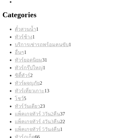
Categories
1
ตั๋วสวนน้ำ
1
สินค้า
1
ทัวร์ช้าง
1
สินค้า
1
บริการเช่ารถพร้อมคนขับ
1
สินค้า
1
อื่นๆ
1
สินค้า
31
ทัวร์ยอดนิยม
31
สินค้า
1
ทัวร์กรุ๊ปใหญ่
1
สินค้า
2
ซิตี้ทัวร์
2
สินค้า
2
ทัวร์ผจญภัย
2
สินค้า
13
ทัวร์เที่ยวเกาะ
13
สินค้า
5
โชว์
5
สินค้า
23
ทัวร์วันเดียว
23
สินค้า
37
แพ็คเกจทัวร์ 3วัน2คืน
37
สินค้า
22
แพ็คเกจทัวร์ 4วัน3คืน
22
สินค้า
1
แพ็คเกจทัวร์ 5วัน4คืน
1
สินค้า
66
ทัวร์ภูเก็ต
66