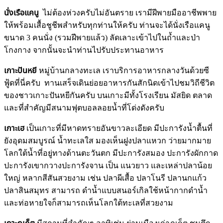
นั่งเรือแคนู
ไม่ต้องห่วงครับไม่อันตราย เรามีฝีพายมืออาชีพพาย
ให้พร้อมเสื้อชูชีพสำหรับทุกท่านให้ครับ ท่านจะได้นั่งเรือแคนู
ขนาด 3 คนนั่ง (รวมฝีพายแล้ว) ลัดเลาะเข้าไปในถ้ำและป่า
โกงกาง จากนั้นจะนำท่านไปรับประทานอาหาร
เกาะปันหยี
หมู่บ้านกลางทะเล เราบริการอาหารกลางวันด้วยซี
ฟู้ดที่นี่ครับ ทานเสร็จเดินย่อยอาหารกันสักนิดเข้าไปชมวิถีชีวิต
ของชาวเกาะปันหยีกันครับ บนเกาะมีทั้งโรงเรียน มัสยิด ตลาด
และที่สำคัญมีสนามฟุตบอลลอยน้ำที่โด่งดังครับ
เกาะเฮ
เป็นเกาะที่มีหาดทรายอันขาวละเอียด มีปะการังน้ำตื้นที่
ยังอุดมสมบูรณ์ น้ำทะเลใส มองเห็นฝูงปลาแหวก ว่ายมากมาย
โลกใต้น้ำที่อยู่ทางด้านตะวันตก มีปะการังสมอง ปะการังผักกาด
ปะการังเขากวางปะการังจาน เป็น แนวยาว และเหล่าปลาน้อย
ใหญ่ หลากสีสันสวยงาม เช่น ปลาผีเสื้อ ปลาโนรี ปลานกแก้ว
ปลาสินสมุทร สามารถ ดำน้ำแบบสนอร์เกิลใช้หน้ากากดำน้ำ
และท่อหายใจก็สามารถเห็นโลกใต้ทะเลที่สวยงาม