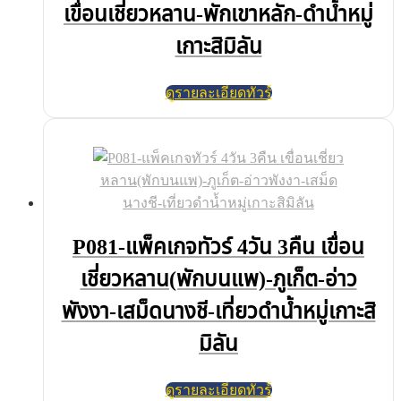
เขื่อนเชี่ยวหลาน-พักเขาหลัก-ดำน้ำหมู่
เกาะสิมิลัน
ดูรายละเอียดทัวร์
P081-แพ็คเกจทัวร์ 4วัน 3คืน เขื่อน
เชี่ยวหลาน(พักบนแพ)-ภูเก็ต-อ่าว
พังงา-เสม็ดนางชี-เที่ยวดำน้ำหมู่เกาะสิ
มิลัน
ดูรายละเอียดทัวร์