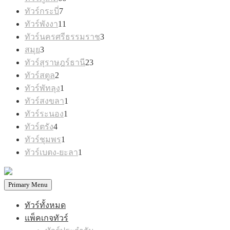
สินค้า
7
ทัวร์กระบี่
7
สินค้า
11
ทัวร์พังงา
11
สินค้า
3
ทัวร์นครศรีธรรมราช
3
สินค้า
3
สมุย
3
สินค้า
23
ทัวร์สุราษฎร์ธานี
23
สินค้า
2
ทัวร์สตูล
2
สินค้า
1
ทัวร์พัทลุง
1
สินค้า
1
ทัวร์สงขลา
1
สินค้า
1
ทัวร์ระนอง
1
สินค้า
4
ทัวร์ตรัง
4
สินค้า
1
ทัวร์ชุมพร
1
สินค้า
1
ทัวร์เบตง-ยะลา
1
สินค้า
Primary Menu
ทัวร์ทั้งหมด
แพ็คเกจทัวร์