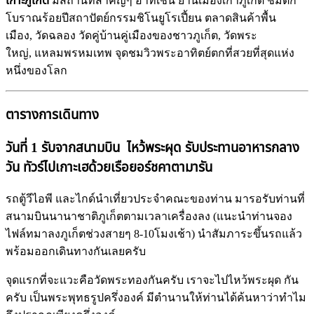
เกาะภูเก็ต
มีสถานที่สำคัญๆ อาทิเช่น ย่านเมืองเก่าภูเก็ต ชมตึก
โบราณร้อยปีสถาปัตย์กรรมชิโนยูโรเปี้ยน ตลาดสินค้าพื้น
เมือง, วัดฉลอง วัดคู่บ้านคู่เมืองของชาวภูเก็ต, วัดพระ
ใหญ่, แหลมพรหมเทพ จุดชมวิวพระอาทิตย์ตกที่สวยที่สุดแห่ง
หนึ่งของโลก
ตารางการเดินทาง
วันที่ 1 รับจากสนามบิน ไหว้พระผุด รับประทานอาหารกลาง
วัน ทัวร์ไปเกาะเฮด้วยเรือยอร์ชคาตามารัน
รถตู้วีไอพี และไกด์นำเที่ยวประจำคณะของท่าน มารอรับท่านที่
สนามบินนานาชาติภูเก็ตตามเวลาเครื่องลง (แนะนำท่านจอง
ไฟล์ทมาลงภูเก็ตช่วงสายๆ 8-10โมงเช้า) นำสัมภาระขึ้นรถแล้ว
พร้อมออกเดินทางกันเลยครับ
จุดแรกที่จะแวะคือวัดพระทองกันครับ เราจะไปไหว้พระผุด กัน
ครับ เป็นพระพุทธรูปครึ่งองค์ มีตำนานให้ท่านได้ค้นหาว่าทำไม