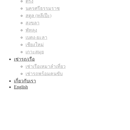
ตรัง
นครศรีธรรมราช
สตูล (หลีเป๊ะ)
สงขลา
พัทลุง
เบตง-ยะลา
เชียงใหม่
เกาะสมุย
เช่ารถ/เรือ
เช่าเรือเหมาลำเที่ยว
เช่ารถพร้อมคนขับ
เกี่ยวกับเรา
English