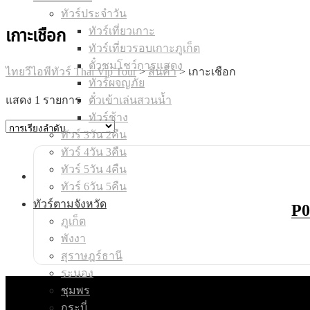
ทัวร์ประจำวัน
ทัวร์เที่ยวเกาะ
เกาะเชือก
ทัวร์เที่ยวรอบเกาะภูเก็ต
ตั๋วชมโชว์การแสดง
ไทยวีไอพีทัวร์ Thai Vip Tour
>
สินค้า
>
เกาะเชือก
ทัวร์ผจญภัย
แสดง 1 รายการ
ตั๋วเข้าเล่นสวนน้ำ
ทัวร์ช้าง
ทัวร์ 3วัน 2คืน
ทัวร์ 4วัน 3คืน
ทัวร์ 5วัน 4คืน
ทัวร์ 6วัน 5คืน
ทัวร์ตามจังหวัด
P0
ภูเก็ต
พังงา
สุราษฎร์ธานี
ระนอง
ชุมพร
กระบี่