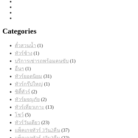
Categories
1
ตั๋วสวนน้ำ
1
สินค้า
1
ทัวร์ช้าง
1
สินค้า
1
บริการเช่ารถพร้อมคนขับ
1
สินค้า
1
อื่นๆ
1
สินค้า
31
ทัวร์ยอดนิยม
31
สินค้า
1
ทัวร์กรุ๊ปใหญ่
1
สินค้า
2
ซิตี้ทัวร์
2
สินค้า
2
ทัวร์ผจญภัย
2
สินค้า
13
ทัวร์เที่ยวเกาะ
13
สินค้า
5
โชว์
5
สินค้า
23
ทัวร์วันเดียว
23
สินค้า
37
แพ็คเกจทัวร์ 3วัน2คืน
37
สินค้า
22
แพ็คเกจทัวร์ 4วัน3คืน
22