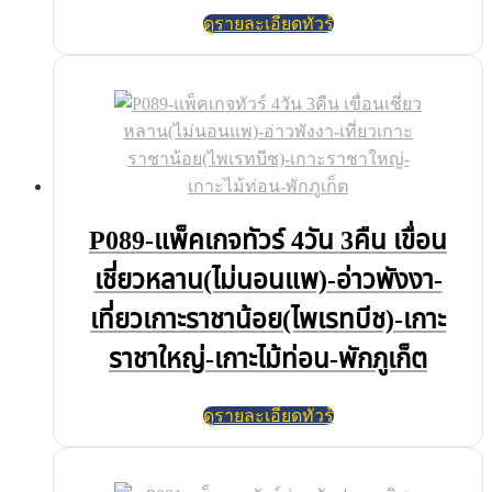
ดูรายละเอียดทัวร์
P089-แพ็คเกจทัวร์ 4วัน 3คืน เขื่อน
เชี่ยวหลาน(ไม่นอนแพ)-อ่าวพังงา-
เที่ยวเกาะราชาน้อย(ไพเรทบีช)-เกาะ
ราชาใหญ่-เกาะไม้ท่อน-พักภูเก็ต
ดูรายละเอียดทัวร์