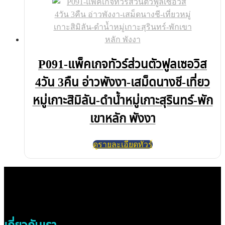
P091-แพ็คเกจทัวร์ส่วนตัวฟูลเซอวิส
4วัน 3คืน อ่าวพังงา-เสม็ดนางชี-เที่ยว
หมู่เกาะสิมิลัน-ดำน้ำหมู่เกาะสุรินทร์-พัก
เขาหลัก พังงา
ดูรายละเอียดทัวร์