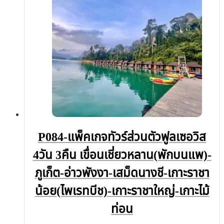
P084-แพ็คเกจทัวร์ส่วนตัวฟูลเซอวิส
4วัน 3คืน เขื่อนเชี่ยวหลาน(พักบนแพ)-
ภูเก็ต-อ่าวพังงา-เสม็ดนางชี-เกาะราชา
น้อย(ไพเรทบีช)-เกาะราชาใหญ่-เกาะไม้
ท่อน