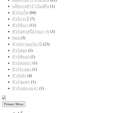
สินค้า
1
แพ็คเกจทัวร์ 5วัน4คืน
1
สินค้า
66
ทัวร์ภูเก็ต
66
สินค้า
7
ทัวร์กระบี่
7
สินค้า
11
ทัวร์พังงา
11
สินค้า
3
ทัวร์นครศรีธรรมราช
3
สินค้า
3
สมุย
3
สินค้า
23
ทัวร์สุราษฎร์ธานี
23
สินค้า
2
ทัวร์สตูล
2
สินค้า
1
ทัวร์พัทลุง
1
สินค้า
1
ทัวร์สงขลา
1
สินค้า
1
ทัวร์ระนอง
1
สินค้า
4
ทัวร์ตรัง
4
สินค้า
1
ทัวร์ชุมพร
1
สินค้า
1
ทัวร์เบตง-ยะลา
1
สินค้า
Primary Menu