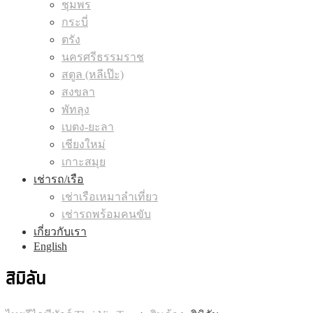
ชุมพร
กระบี่
ตรัง
นครศรีธรรมราช
สตูล (หลีเป๊ะ)
สงขลา
พัทลุง
เบตง-ยะลา
เชียงใหม่
เกาะสมุย
เช่ารถ/เรือ
เช่าเรือเหมาลำเที่ยว
เช่ารถพร้อมคนขับ
เกี่ยวกับเรา
English
สิมิลัน