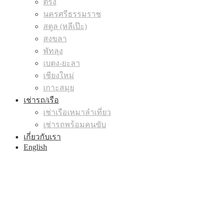
ตรัง
นครศรีธรรมราช
สตูล (หลีเป๊ะ)
สงขลา
พัทลุง
เบตง-ยะลา
เชียงใหม่
เกาะสมุย
เช่ารถ/เรือ
เช่าเรือเหมาลำเที่ยว
เช่ารถพร้อมคนขับ
เกี่ยวกับเรา
English