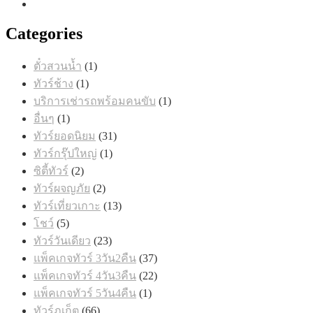
Categories
1
ตั๋วสวนน้ำ
1
สินค้า
1
ทัวร์ช้าง
1
สินค้า
1
บริการเช่ารถพร้อมคนขับ
1
สินค้า
1
อื่นๆ
1
สินค้า
31
ทัวร์ยอดนิยม
31
สินค้า
1
ทัวร์กรุ๊ปใหญ่
1
สินค้า
2
ซิตี้ทัวร์
2
สินค้า
2
ทัวร์ผจญภัย
2
สินค้า
13
ทัวร์เที่ยวเกาะ
13
สินค้า
5
โชว์
5
สินค้า
23
ทัวร์วันเดียว
23
สินค้า
37
แพ็คเกจทัวร์ 3วัน2คืน
37
สินค้า
22
แพ็คเกจทัวร์ 4วัน3คืน
22
สินค้า
1
แพ็คเกจทัวร์ 5วัน4คืน
1
สินค้า
66
ทัวร์ภูเก็ต
66