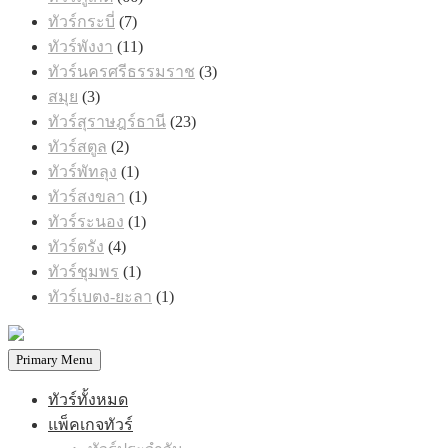
สินค้า
7
ทัวร์กระบี่
7
สินค้า
11
ทัวร์พังงา
11
สินค้า
3
ทัวร์นครศรีธรรมราช
3
สินค้า
3
สมุย
3
สินค้า
23
ทัวร์สุราษฎร์ธานี
23
สินค้า
2
ทัวร์สตูล
2
สินค้า
1
ทัวร์พัทลุง
1
สินค้า
1
ทัวร์สงขลา
1
สินค้า
1
ทัวร์ระนอง
1
สินค้า
4
ทัวร์ตรัง
4
สินค้า
1
ทัวร์ชุมพร
1
สินค้า
1
ทัวร์เบตง-ยะลา
1
สินค้า
Primary Menu
ทัวร์ทั้งหมด
แพ็คเกจทัวร์