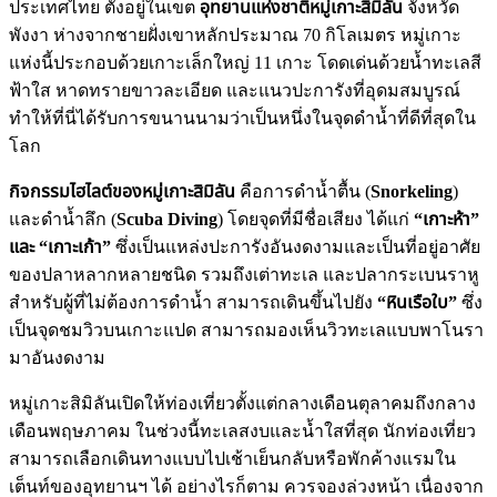
ประเทศไทย ตั้งอยู่ในเขต
อุทยานแห่งชาติหมู่เกาะสิมิลัน
จังหวัด
พังงา ห่างจากชายฝั่งเขาหลักประมาณ 70 กิโลเมตร หมู่เกาะ
แห่งนี้ประกอบด้วยเกาะเล็กใหญ่ 11 เกาะ โดดเด่นด้วยน้ำทะเลสี
ฟ้าใส หาดทรายขาวละเอียด และแนวปะการังที่อุดมสมบูรณ์
ทำให้ที่นี่ได้รับการขนานนามว่าเป็นหนึ่งในจุดดำน้ำที่ดีที่สุดใน
โลก
กิจกรรมไฮไลต์ของหมู่เกาะสิมิลัน
คือการดำน้ำตื้น (
Snorkeling
)
และดำน้ำลึก (
Scuba Diving
) โดยจุดที่มีชื่อเสียง ได้แก่
“เกาะห้า”
และ “เกาะเก้า”
ซึ่งเป็นแหล่งปะการังอันงดงามและเป็นที่อยู่อาศัย
ของปลาหลากหลายชนิด รวมถึงเต่าทะเล และปลากระเบนราหู
สำหรับผู้ที่ไม่ต้องการดำน้ำ สามารถเดินขึ้นไปยัง
“หินเรือใบ”
ซึ่ง
เป็นจุดชมวิวบนเกาะแปด สามารถมองเห็นวิวทะเลแบบพาโนรา
มาอันงดงาม
หมู่เกาะสิมิลันเปิดให้ท่องเที่ยวตั้งแต่กลางเดือนตุลาคมถึงกลาง
เดือนพฤษภาคม ในช่วงนี้ทะเลสงบและน้ำใสที่สุด นักท่องเที่ยว
สามารถเลือกเดินทางแบบไปเช้าเย็นกลับหรือพักค้างแรมใน
เต็นท์ของอุทยานฯ ได้ อย่างไรก็ตาม ควรจองล่วงหน้า เนื่องจาก