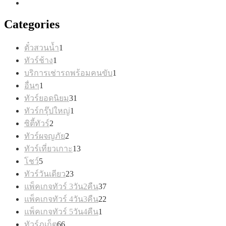
Categories
1
ตั๋วสวนน้ำ
1
สินค้า
1
ทัวร์ช้าง
1
สินค้า
1
บริการเช่ารถพร้อมคนขับ
1
สินค้า
1
อื่นๆ
1
สินค้า
31
ทัวร์ยอดนิยม
31
สินค้า
1
ทัวร์กรุ๊ปใหญ่
1
สินค้า
2
ซิตี้ทัวร์
2
สินค้า
2
ทัวร์ผจญภัย
2
สินค้า
13
ทัวร์เที่ยวเกาะ
13
สินค้า
5
โชว์
5
สินค้า
23
ทัวร์วันเดียว
23
สินค้า
37
แพ็คเกจทัวร์ 3วัน2คืน
37
สินค้า
22
แพ็คเกจทัวร์ 4วัน3คืน
22
สินค้า
1
แพ็คเกจทัวร์ 5วัน4คืน
1
สินค้า
66
ทัวร์ภูเก็ต
66