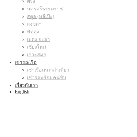
ตรัง
นครศรีธรรมราช
สตูล (หลีเป๊ะ)
สงขลา
พัทลุง
เบตง-ยะลา
เชียงใหม่
เกาะสมุย
เช่ารถ/เรือ
เช่าเรือเหมาลำเที่ยว
เช่ารถพร้อมคนขับ
เกี่ยวกับเรา
English