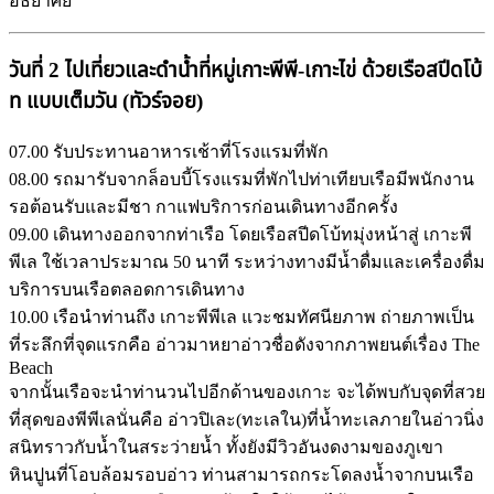
อัธยาศัย
วันที่ 2 ไปเที่ยวและดำน้ำที่หมู่เกาะพีพี-เกาะไข่ ด้วยเรือสปีดโบ้
ท แบบเต็มวัน (ทัวร์จอย)
07.00 รับประทานอาหารเช้าที่โรงแรมที่พัก
08.00 รถมารับจากล็อบบี้โรงแรมที่พักไปท่าเทียบเรือมีพนักงาน
รอต้อนรับและมีชา กาแฟบริการก่อนเดินทางอีกครั้ง
09.00 เดินทางออกจากท่าเรือ โดยเรือสปีดโบ้ทมุ่งหน้าสู่ เกาะพี
พีเล ใช้เวลาประมาณ 50 นาที ระหว่างทางมีน้ำดื่มและเครื่องดื่ม
บริการบนเรือตลอดการเดินทาง
10.00 เรือนำท่านถึง เกาะพีพีเล แวะชมทัศนียภาพ ถ่ายภาพเป็น
ที่ระลึกที่จุดแรกคือ อ่าวมาหยาอ่าวชื่อดังจากภาพยนต์เรื่อง The
Beach
จากนั้นเรือจะนำท่านวนไปอีกด้านของเกาะ จะได้พบกับจุดที่สวย
ที่สุดของพีพีเลนั่นคือ อ่าวปิเละ(ทะเลใน)ที่น้ำทะเลภายในอ่าวนิ่ง
สนิทราวกับน้ำในสระว่ายน้ำ ทั้งยังมีวิวอันงดงามของภูเขา
หินปูนที่โอบล้อมรอบอ่าว ท่านสามารถกระโดลงน้ำจากบนเรือ