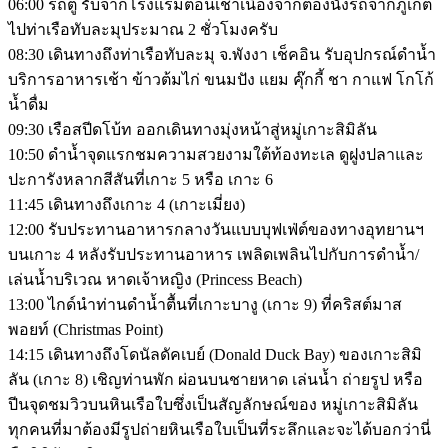
06:00 รถตู้ รับจากโรงแรมตอนเช้าเนื่องจากต้องนั่งรถจากภูเก็ต
ไปท่าเรือทับละมุประมาณ 2 ชั่วโมงครับ
08:30 เดินทางถึงท่าเรือทับละมุ จ.พังงา เช็คอิน รับอุปกรณ์ดำน้ำ
บริการอาหารเช้า ข้าวต้มไก่ ขนมปัง แยม คุ๊กกี้ ชา กาแฟ โกโก้
น้ำดื่ม
09:30 เรือสปีดโบ้ท ออกเดินทางมุ่งหน้าสู่หมู่เกาะสิมิลัน
10:50 ดำน้ำจุดแรกชมความสวยงามใต้ท้องทะเล ดูฝูงปลาและ
ปะการังหลากสีสันที่เกาะ 5 หรือ เกาะ 6
11:45 เดินทางถึงเกาะ 4 (เกาะเมี่ยง)
12:00 รับประทานอาหารกลางวันแบบบุฟเฟ่ต์ของทางอุทยานฯ
บนเกาะ 4 หลังรับประทานอาหาร เพลิดเพลินไปกับการดำน้ำ/
เล่นน้ำบริเวณ หาดเจ้าหญิง (Princess Beach)
13:00 ไกด์นำท่านดำน้ำตื้นที่เกาะบางู (เกาะ 9) ที่คริสต์มาส
พอยท์ (Christmas Point)
14:15 เดินทางถึงโดนัลดัคเบย์ (Donald Duck Bay) ของเกาะสิมิ
ลัน (เกาะ 8) เชิญท่านพัก ผ่อนบนชายหาด เล่นน้ำ ถ่ายรูป หรือ
ปีนจุดชมวิวบนหินเรือใบซึ่งเป็นสัญลักษณ์ของ หมู่เกาะสิมิลัน
ทุกคนที่มาต้องมีรูปถ่ายหินเรือใบเป็นที่ระลึกและจะได้บอกว่านี่