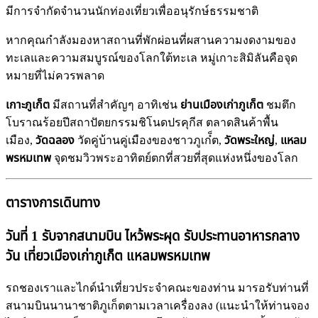
มีการจำกัดจำนวนนักท่องเที่ยวเพื่ออนุรักษ์ธรรมชาติ
หากคุณกำลังมองหาสถานที่พักผ่อนที่ผสานความงดงามของ
ทะเลและความสมบูรณ์ของโลกใต้ทะเล หมู่เกาะสิมิลันคือจุด
หมายที่ไม่ควรพลาด
เกาะภูเก็ต
มีสถานที่สำคัญๆ อาทิเช่น
ย่านเมืองเก่าภูเก็ต
ชมตึก
โบราณร้อยปีสถาปัตยกรรมชิโนดปรคุกีส ตลาดสินค้าพื้น
เมือง,
วัดฉลอง
วัดคู่บ้านคู่เมืองของชาวภูเก๋็ต,
วัดพระใหญ่
,
แหลม
พรหมเทพ
จุดชมวิวพระอาทิตย์ตกที่สวยที่สุดแห่งหนึ่งของโลก
ตารางการเดินทาง
วันที่ 1 รับจากสนามบิน ไหว้พระผุด รับประทานอาหารกลาง
วัน เที่ยวเมืองเก่าภูเก็ต แหลมพรหมเทพ
รถชองเราและไกด์นำเที่ยวประจำคณะของท่าน มารอรับท่านที่
สนามบินนานาชาติภูเก็ตตามเวลาเครื่องลง (แนะนำให้ท่านจอง