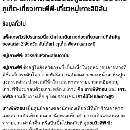
ภูเก็ต-เที่ยวเกาะพีพี-เที่ยวหมู่เกาะสิมิลัน
ข้อมูลทั่วไป
แพ็คเกจทัวร์โปรแกรมนี้จะนำท่านเดินทางท่องเที่ยวสถานที่สำคัญ
ของแต่ละ 2 จังหวัด อันได้แก่ ภูเก็ต พังงา และกระบี่
หมู่เกาะพีพี: สวรรค์แห่งทะเลอันดามัน
หมู่เกาะพีพี
ตั้งอยู่ในจังหวัดกระบี่ เป็นหนึ่งในจุดหมายปลายทางที่
มีชื่อเสียงระดับโลก ด้วยทัศนียภาพอันงดงามของหน้าผาหินปูน
สูงตระหง่าน น้ำทะเลสีฟ้าใส และหาดทรายขาวละเอียด หมู่
เกาะพีพีประกอบด้วยเกาะหลัก 2 เกาะ คือ
เกาะพีพีดอน
และ
เกาะ
พีพีเล
รวมถึงเกาะเล็ก ๆ โดยรอบ เช่น
เกาะไม้ไผ่ และเกาะยูง
เกาะพีพีดอน
เป็นศูนย์กลางของนักท่องเที่ยว มีที่พัก ร้านอาหาร
และสถานบันเทิงมากมาย นักท่องเที่ยวสามารถเดินเล่นบนหาด
ทรายขาว ดำน้ำตื้น หรือปีนขึ้นไปชมวิวที่
จุดชมวิวพีพี
ซึ่ง