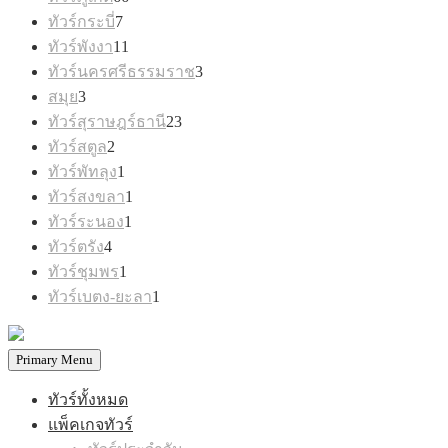
สินค้า
7
ทัวร์กระบี่
7
สินค้า
11
ทัวร์พังงา
11
สินค้า
3
ทัวร์นครศรีธรรมราช
3
สินค้า
3
สมุย
3
สินค้า
23
ทัวร์สุราษฎร์ธานี
23
สินค้า
2
ทัวร์สตูล
2
สินค้า
1
ทัวร์พัทลุง
1
สินค้า
1
ทัวร์สงขลา
1
สินค้า
1
ทัวร์ระนอง
1
สินค้า
4
ทัวร์ตรัง
4
สินค้า
1
ทัวร์ชุมพร
1
สินค้า
1
ทัวร์เบตง-ยะลา
1
สินค้า
Primary Menu
ทัวร์ทั้งหมด
แพ็คเกจทัวร์