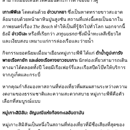
สามารถมองเห็นทิวทัศน์อันตระการตาของอ่าวคู่
เกาะพีพีเล
โดดเด่นด้วย
อ่าวมาหยา
ซึ่งเป็นหาดทรายขาวสะอาด
ล้อมรอบด้วยหน้าผาหินปูนสูงชัน สถานที่แห่งนี้เคยเป็นฉากใน
ภาพยนตร์เรื่อง
The Beach
ทำให้เป็นที่รู้จักไปทั่วโลก นอกจากนี้
ยังมี
อ่าวปิเละ
หรือที่เรียกว่า
ลากูนมรกต
ซึ่งมีน้ำทะเลสีเขียวใส
และเงียบสงบ เหมาะแก่การล่องเรือและว่ายน้ำ
กิจกรรมยอดนิยมเมื่อมาเยือนหมู่เกาะพีพี ได้แก่
ดำน้ำดูปะการัง
พายเรือคายัก และล่องเรือหางยาวชมเกาะ
นักท่องเที่ยวสามารถเดิน
ทางมาได้ตลอดทั้งปี โดยมีเรือเฟอร์รี่และเรือสปีดโบ๊ทให้บริการ
จากภูเก็ตและกระบี่
หากคุณกำลังมองหาสถานที่ท่องเที่ยวที่ผสมผสานระหว่างความ
งดงามของธรรมชาติและความสะดวกสบาย หมู่เกาะพีพีคือตัว
เลือกที่สมบูรณ์แบบ
หมู่เกาะสิมิลัน: อัญมณีแห่งท้องทะเลอันดามัน
หมู่เกาะสิมิลันเป็นหนึ่งในสถานที่ท่องเที่ยวที่มีชื่อเสียงที่สุดของ