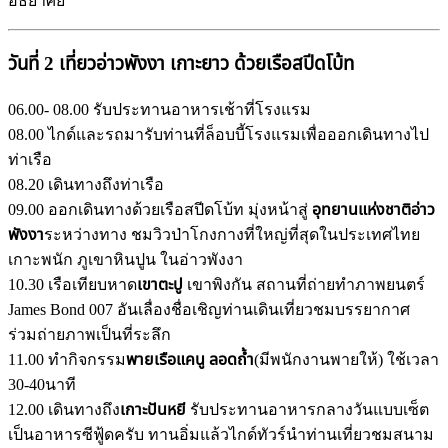
อัธยาศัย
วันที่ 2 เที่ยวอ่าวพังงา เกาะยาว ด้วยเรือสปีดโบ้ท
06.00- 08.00 รับประทานอาหารเช้าที่โรงแรม
08.00 ไกด์และรถมารับท่านที่ล็อบบี้โรงแรมเพื่อออกเดินทางไป
ท่าเรือ
08.20 เดินทางถึงท่าเรือ
09.00 ออกเดินทางด้วยเรือสปีดโบ้ท มุ่งหน้าสู่
อุทยานแห่งชาติอ่าว
พังงา
ระหว่างทาง ชมวิวป่าโกงกางที่ใหญ่ที่สุดในประเทศไทย
เกาะพนัก ภูเขาหินปูน ในอ่าวพังงา
10.30 เรือเทียบหาด
เขาตะปู
เขาพิงกัน สถานที่ถ่ายทำภาพยนตร์
James Bond 007 อันเลื่องชื่อเชิญท่านเดินเที่ยวชมบรรยากาศ
ร่วมถ่ายภาพเป็นที่ระลึก
11.00 ทำกิจกรรม
พายเรือแคนู ลอดถ้ำ
(มีพนักงานพายให้) ใช้เวลา
30-40นาที
12.00 เดินทางถึง
เกาะปันหยี
รับประทานอาหารกลางวันแบบเซ็ต
เป็นอาหารซีฟู้ดครับ ทานอิ่มแล้วไกด์ทัวร์นำท่านเที่ยวชมสนาม