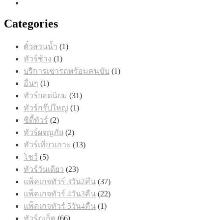
Categories
1
ตั๋วสวนน้ำ
1
สินค้า
1
ทัวร์ช้าง
1
สินค้า
1
บริการเช่ารถพร้อมคนขับ
1
สินค้า
1
อื่นๆ
1
สินค้า
31
ทัวร์ยอดนิยม
31
สินค้า
1
ทัวร์กรุ๊ปใหญ่
1
สินค้า
2
ซิตี้ทัวร์
2
สินค้า
2
ทัวร์ผจญภัย
2
สินค้า
13
ทัวร์เที่ยวเกาะ
13
สินค้า
5
โชว์
5
สินค้า
23
ทัวร์วันเดียว
23
สินค้า
37
แพ็คเกจทัวร์ 3วัน2คืน
37
สินค้า
22
แพ็คเกจทัวร์ 4วัน3คืน
22
สินค้า
1
แพ็คเกจทัวร์ 5วัน4คืน
1
สินค้า
66
ทัวร์ภูเก็ต
66