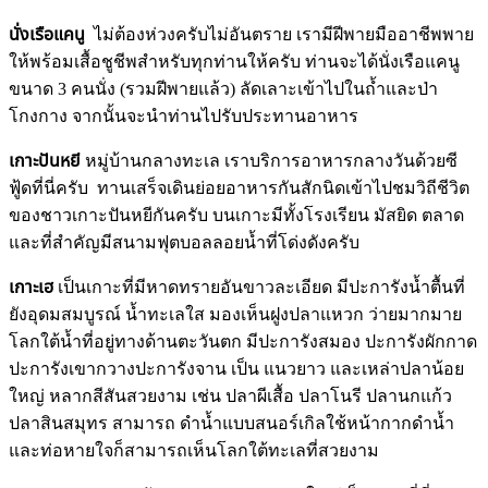
นั่งเรือแคนู
ไม่ต้องห่วงครับไม่อันตราย เรามีฝีพายมืออาชีพพาย
ให้พร้อมเสื้อชูชีพสำหรับทุกท่านให้ครับ ท่านจะได้นั่งเรือแคนู
ขนาด 3 คนนั่ง (รวมฝีพายแล้ว) ลัดเลาะเข้าไปในถ้ำและป่า
โกงกาง จากนั้นจะนำท่านไปรับประทานอาหาร
เกาะปันหยี
หมู่บ้านกลางทะเล เราบริการอาหารกลางวันด้วยซี
ฟู้ดที่นี่ครับ ทานเสร็จเดินย่อยอาหารกันสักนิดเข้าไปชมวิถีชีวิต
ของชาวเกาะปันหยีกันครับ บนเกาะมีทั้งโรงเรียน มัสยิด ตลาด
และที่สำคัญมีสนามฟุตบอลลอยน้ำที่โด่งดังครับ
เกาะเฮ
เป็นเกาะที่มีหาดทรายอันขาวละเอียด มีปะการังน้ำตื้นที่
ยังอุดมสมบูรณ์ น้ำทะเลใส มองเห็นฝูงปลาแหวก ว่ายมากมาย
โลกใต้น้ำที่อยู่ทางด้านตะวันตก มีปะการังสมอง ปะการังผักกาด
ปะการังเขากวางปะการังจาน เป็น แนวยาว และเหล่าปลาน้อย
ใหญ่ หลากสีสันสวยงาม เช่น ปลาผีเสื้อ ปลาโนรี ปลานกแก้ว
ปลาสินสมุทร สามารถ ดำน้ำแบบสนอร์เกิลใช้หน้ากากดำน้ำ
และท่อหายใจก็สามารถเห็นโลกใต้ทะเลที่สวยงาม