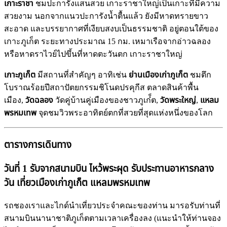
เกาะราชา
ชมปะการังแสนสวย เกาะราชาใหญ่เป็นเกาะที่มี่ความ
สวยงาม นอกจากแนวปะการังน้ำตื้นแล้ว ยังมีหาดทรายขาว
สะอาด และบรรยากาศที่เงียบสงบเป็นธรรมชาติ อยู่ตอนใต้ของ
เกาะภูเก็ต ระยะทางประมาณ 15 กม. เหมาเรือจากอ่าวฉลอง
หรือหาดราไวย์ไปขึ้นที่หาดตะวันตก เกาะราชาใหญ่
เกาะภูเก็ต
มีสถานที่สำคัญๆ อาทิเช่น
ย่านเมืองเก่าภูเก็ต
ชมตึก
โบราณร้อยปีสถาปัตยกรรมชิโนดปรคุกีส ตลาดสินค้าพื้น
เมือง,
วัดฉลอง
วัดคู่บ้านคู่เมืองของชาวภูเก๋็ต,
วัดพระใหญ่
,
แหลม
พรหมเทพ
จุดชมวิวพระอาทิตย์ตกที่สวยที่สุดแห่งหนึ่งของโลก
ตารางการเดินทาง
วันที่ 1 รับจากสนามบิน ไหว้พระผุด รับประทานอาหารกลาง
วัน เที่ยวเมืองเก่าภูเก็ต แหลมพรหมเทพ
รถชองเราและไกด์นำเที่ยวประจำคณะของท่าน มารอรับท่านที่
สนามบินนานาชาติภูเก็ตตามเวลาเครื่องลง (แนะนำให้ท่านจอง