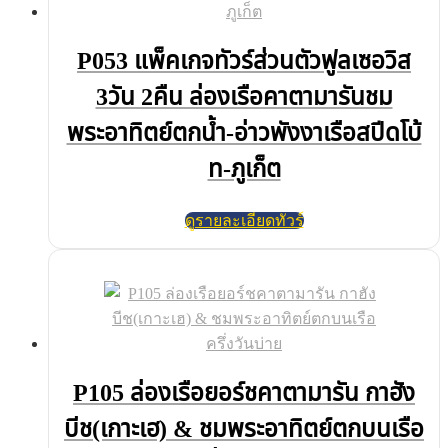
P053 แพ็คเกจทัวร์ส่วนตัวฟูลเซอวิส
3วัน 2คืน ล่องเรือคาตามารันชม
พระอาทิตย์ตกน้ำ-อ่าวพังงาเรือสปีดโบ้
ท-ภูเก็ต
ดูรายละเอียดทัวร์
P105 ล่องเรือยอร์ชคาตามารัน กาฮัง
บีช(เกาะเฮ) & ชมพระอาทิตย์ตกบนเรือ