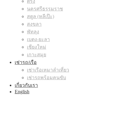
ตรัง
นครศรีธรรมราช
สตูล (หลีเป๊ะ)
สงขลา
พัทลุง
เบตง-ยะลา
เชียงใหม่
เกาะสมุย
เช่ารถ/เรือ
เช่าเรือเหมาลำเที่ยว
เช่ารถพร้อมคนขับ
เกี่ยวกับเรา
English