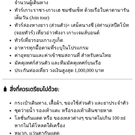
จำนวนผู้เดินทาง
ทัวร์เกาะราชา-เกาะเฮ ชมซันเซ็ท ด้วยเรือใบคาตามารัน
เต็มวัน (Join tour)
ทัวร์ล่องหางยาว (ส่วนตัว)+ เสม็ดนางชี (4ท่าน)/สปีดโบ้ท
(จอยทัวร์) เที่ยวอ่าวพังงา เกาะเจมส์บอนด์
ทัวร์เที่ยวรอบเกาะภูเก็ต
อาหารทุกมื้อตามที่ระบุในโปรแกรม
ค่าอุทยานและค่าเข้าชมสถานที่ สำหรับคนไทย
มัคคุเทศก์ส่วนตัว และทีมมัคคุเทศก์บนเรือ
ประกันท่องเที่ยว วงเงินสูงสุด 1,000,000 บาท
🧳
สิ่งที่ควรเตรียมไปด้วย:
กระเป๋าเดินทาง, เสื้อผ้า, ของใช้ส่วนตัว และยาประจำตัว
ชุดว่ายน้ำ รองเท้าแตะ หรือรองเท้าเดินชายหาด
โลชั่นกันแดด หรือ ของเหลวต่างๆ ขนาดไม่เกิน 100 ml
หากไม่ได้โหลดใต้เครื่อง
หมวก,
แว่นตากันแดด