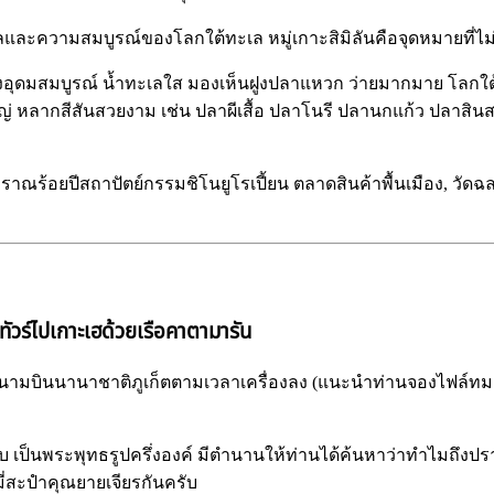
ละความสมบูรณ์ของโลกใต้ทะเล หมู่เกาะสิมิลันคือจุดหมายที่ไ
่ยังอุดมสมบูรณ์ น้ำทะเลใส มองเห็นฝูงปลาแหวก ว่ายมากมาย โลกใต
 หลากสีสันสวยงาม เช่น ปลาผีเสื้อ ปลาโนรี ปลานกแก้ว ปลาสิน
โบราณร้อยปีสถาปัตย์กรรมชิโนยูโรเปี้ยน ตลาดสินค้าพื้นเมือง, วัด
ทัวร์ไปเกาะเฮด้วยเรือคาตามารัน
สนามบินนานาชาติภูเก็ตตามเวลาเครื่องลง (แนะนำท่านจองไฟล์ทมา
 เป็นพระพุทธรูปครึ่งองค์ มีตำนานให้ท่านได้ค้นหาว่าทำไมถึงปรา
ี่สะปำคุณยายเจียรกันครับ