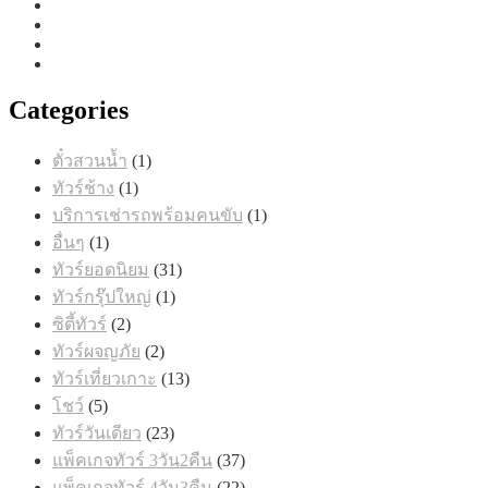
Categories
1
ตั๋วสวนน้ำ
1
สินค้า
1
ทัวร์ช้าง
1
สินค้า
1
บริการเช่ารถพร้อมคนขับ
1
สินค้า
1
อื่นๆ
1
สินค้า
31
ทัวร์ยอดนิยม
31
สินค้า
1
ทัวร์กรุ๊ปใหญ่
1
สินค้า
2
ซิตี้ทัวร์
2
สินค้า
2
ทัวร์ผจญภัย
2
สินค้า
13
ทัวร์เที่ยวเกาะ
13
สินค้า
5
โชว์
5
สินค้า
23
ทัวร์วันเดียว
23
สินค้า
37
แพ็คเกจทัวร์ 3วัน2คืน
37
สินค้า
22
แพ็คเกจทัวร์ 4วัน3คืน
22