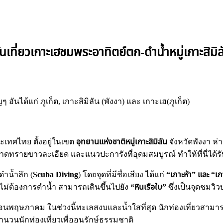
เที่ยวเกาะเฮชมพระอาทิตย์ตก-ดำน้ำหมู่เกาะสิมิลั
ันได้แก่ ภูเก็ต, เกาะสิมิลัน (พังงา) และ เกาะเฮ(ภูเก็ต)
ประเทศไทย ตั้งอยู่ในเขต
อุทยานแห่งชาติหมู่เกาะสิมิลัน
จังหวัดพังงา ห่
ดทรายขาวละเอียด และแนวปะการังที่อุดมสมบูรณ์ ทำให้ที่นี่ได้รั
ดำน้ำลึก (
Scuba Diving
) โดยจุดที่มีชื่อเสียง ได้แก่
“เกาะห้า” และ “เก
ไม่ต้องการดำน้ำ สามารถเดินขึ้นไปยัง
“หินเรือใบ”
ซึ่งเป็นจุดชม
างเดือนพฤษภาคม ในช่วงนี้ทะเลสงบและน้ำใสที่สุด นักท่องเที่ยวสา
นวนนักท่องเที่ยวเพื่ออนุรักษ์ธรรมชาติ