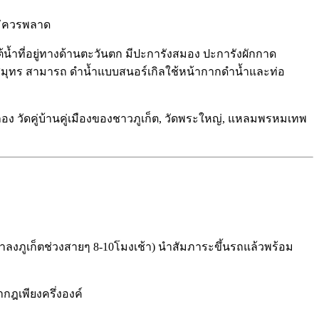
ม่ควรพลาด
้น้ำที่อยู่ทางด้านตะวันตก มีปะการังสมอง ปะการังผักกาด
สมุทร สามารถ ดำน้ำแบบสนอร์เกิลใช้หน้ากากดำน้ำและท่อ
ฉลอง วัดคู่บ้านคู่เมืองของชาวภูเก็ต, วัดพระใหญ่, แหลมพรหมเทพ
ลงภูเก็ตช่วงสายๆ 8-10โมงเช้า) นำสัมภาระขึ้นรถแล้วพร้อม
กฎเพียงครึ่งองค์