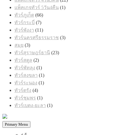
สินค้า
1
แพ็คเกจทัวร์ 5วัน4คืน
1
สินค้า
66
ทัวร์ภูเก็ต
66
สินค้า
7
ทัวร์กระบี่
7
สินค้า
11
ทัวร์พังงา
11
สินค้า
3
ทัวร์นครศรีธรรมราช
3
สินค้า
3
สมุย
3
สินค้า
23
ทัวร์สุราษฎร์ธานี
23
สินค้า
2
ทัวร์สตูล
2
สินค้า
1
ทัวร์พัทลุง
1
สินค้า
1
ทัวร์สงขลา
1
สินค้า
1
ทัวร์ระนอง
1
สินค้า
4
ทัวร์ตรัง
4
สินค้า
1
ทัวร์ชุมพร
1
สินค้า
1
ทัวร์เบตง-ยะลา
1
สินค้า
Primary Menu