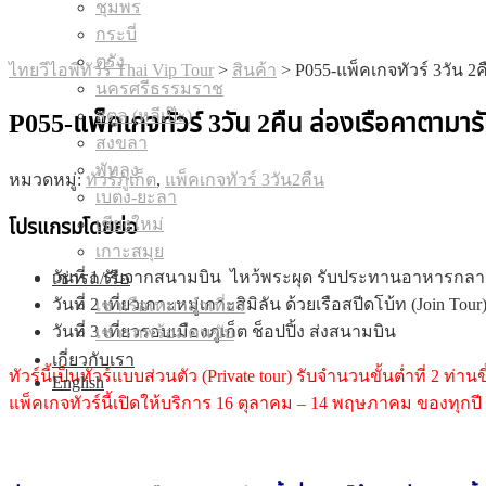
ชุมพร
กระบี่
ตรัง
ไทยวีไอพีทัวร์ Thai Vip Tour
>
สินค้า
>
P055-แพ็คเกจทัวร์ 3วัน 2
นครศรีธรรมราช
สตูล (หลีเป๊ะ)
P055-แพ็คเกจทัวร์ 3วัน 2คืน ล่องเรือคาตามารัน
สงขลา
พัทลุง
หมวดหมู่:
ทัวร์ภูเก็ต
,
แพ็คเกจทัวร์ 3วัน2คืน
เบตง-ยะลา
เชียงใหม่
โปรแกรมโดยย่อ
เกาะสมุย
วันที่ 1 รับจากสนามบิน ไหว้พระผุด รับประทานอาหารกลาง
เช่ารถ/เรือ
วันที่ 2 เที่ยวเกาะหมู่เกาะสิมิลัน ด้วยเรือสปีดโบ้ท (Join Tour
เช่าเรือเหมาลำเที่ยว
วันที่ 3 เที่ยวรอบเมืองภูเก็ต ช็อปปิ้ง ส่งสนามบิน
เช่ารถพร้อมคนขับ
เกี่ยวกับเรา
ทัวร์นี้เป็นทัวร์แบบส่วนตัว (Private tour) รับจำนวนขั้นต่ำที่ 2 ท่าน
English
แพ็คเกจทัวร์นี้เปิดให้บริการ 16 ตุลาคม – 14 พฤษภาคม ของทุกปี