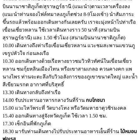
บินนานาชาติภูเก็ต/สุราษฎร์ธานี (แนะนำ)ตามเวลาเครื่องลง
(แนะนำท่านจองไฟล์ทมาลงภูเก็ตช่วง 8-9โมงเช้า) นำสัมภาระ
ขึ้นรถแล้วพร้อมออกเดินทางกันเลยครับ เราจะมุ่งหน้าไปท่าเรือ
เขื่อนเชี่ยวหลาน ใช้เวลาเดินทางราว 50 นาที (สนามบิน
สุราษฎร์ธานี) และ 1.50 ชั่วโมง (สนามบินนานาชาติภูเก็ต)
10.00 เดินทางถึงท่าเรือเขื่อนเชี่ยวหลาน แวะชมสะพานแขวนภู
เขรูปหัวใจ ก่อนลงเรือ
10.30 ออกเดินทางด้วยเรือหางยาวชมวิวทิวทัศน์ในเขื่อนเชี่ยว
หลาน ชมกุ้ยหลินเมืองไทน หรือเขาสามเกลอ ควนคางคก แพ
นางไพร ท่านจะตะลึงกับวิวอลังการของภูเขาขนาดใหญ่ และน้ำ
สีเขียวมรกต อากาศที่บริสุทธิ์
13.30 เดินทางกลับถึงท่าเรือ
14.00 รับประทานอาหารกลางวันที่ร้าน
กบโภชนา
15.00 แวะไหว้พระที่ วัดบางโทง หรือวัดมหาธาตุวชิรมงคล
15.40 ออกเดินทางสู่จังหวัดภูเก็ต ใช้เวลา 1.50 ชม.
17.30 เช็กอินที่พักภูเก็ต
18.30 มารับท่านเดินทางไปรับประทานอาหารเย็๋นที่ร้าน
ไม้หมอน
ฟอเรส