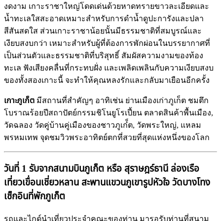
งดงาม เกาะราชาใหญ่โดดเด่นด้วยหาดทรายขาวละเอียดและ
น้ำทะเลใสสะอาดเหมาะสำหรับการดำน้ำดูปะการังและปลา
สีสันสดใส ส่วนเกาะราชาน้อยนั้นมีธรรมชาติที่สมบูรณ์และ
เงียบสงบกว่า เหมาะสำหรับผู้ที่ต้องการพักผ่อนในบรรยากาศที่
เป็นส่วนตัวและธรรมชาติที่บริสุทธิ์ สัมผัสความงามของท้อง
ทะเล ฟังเสียงคลื่นที่กระทบฝั่ง และเพลิดเพลินกับความเงียบสงบ
ของทั้งสองเกาะนี้ จะทำให้คุณหลงรักและกลับมาเยือนอีกครั้ง
เกาะภูเก็ต
มีสถานที่สำคัญๆ อาทิเช่น ย่านเมืองเก่าภูเก็ต ชมตึก
โบราณร้อยปีสถาปัตย์กรรมชิโนยูโรเปี้ยน ตลาดสินค้าพื้นเมือง,
วัดฉลอง วัดคู่บ้านคู่เมืองของชาวภูเก๋็ต, วัดพระใหญ่, แหลม
พรหมเทพ จุดชมวิวพระอาทิตย์ตกที่สวยที่สุดแห่งหนึ่งของโลก
วันที่ 1 รับจากสนามบินภูเก็ต หรือ สุราษฎร์ธานี ล่องเรือ
เที่ยวเขื่อนเชี่ยวหลาน สะพานแขวนภูเขารูปหัวใจ วัดบางโทง
เช็กอินที่พักภูเก็ต
รถและไกด์นำเที่ยวประจำคณะของท่าน มารอรับท่านที่สนาม