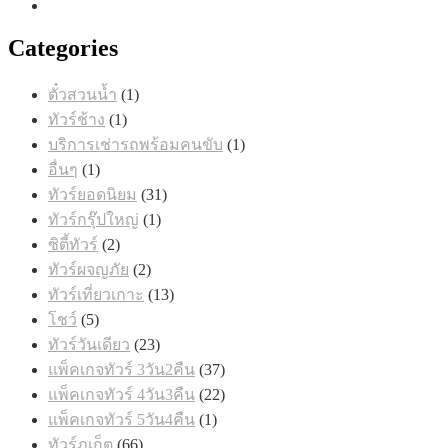
Categories
1
ตั๋วสวนน้ำ
1
สินค้า
1
ทัวร์ช้าง
1
สินค้า
1
บริการเช่ารถพร้อมคนขับ
1
สินค้า
1
อื่นๆ
1
สินค้า
31
ทัวร์ยอดนิยม
31
สินค้า
1
ทัวร์กรุ๊ปใหญ่
1
สินค้า
2
ซิตี้ทัวร์
2
สินค้า
2
ทัวร์ผจญภัย
2
สินค้า
13
ทัวร์เที่ยวเกาะ
13
สินค้า
5
โชว์
5
สินค้า
23
ทัวร์วันเดียว
23
สินค้า
37
แพ็คเกจทัวร์ 3วัน2คืน
37
สินค้า
22
แพ็คเกจทัวร์ 4วัน3คืน
22
สินค้า
1
แพ็คเกจทัวร์ 5วัน4คืน
1
สินค้า
66
ทัวร์ภูเก็ต
66