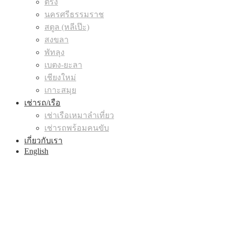
ตรัง
นครศรีธรรมราช
สตูล (หลีเป๊ะ)
สงขลา
พัทลุง
เบตง-ยะลา
เชียงใหม่
เกาะสมุย
เช่ารถ/เรือ
เช่าเรือเหมาลำเที่ยว
เช่ารถพร้อมคนขับ
เกี่ยวกับเรา
English