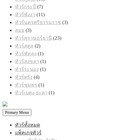
สินค้า
7
ทัวร์กระบี่
7
สินค้า
11
ทัวร์พังงา
11
สินค้า
3
ทัวร์นครศรีธรรมราช
3
สินค้า
3
สมุย
3
สินค้า
23
ทัวร์สุราษฎร์ธานี
23
สินค้า
2
ทัวร์สตูล
2
สินค้า
1
ทัวร์พัทลุง
1
สินค้า
1
ทัวร์สงขลา
1
สินค้า
1
ทัวร์ระนอง
1
สินค้า
4
ทัวร์ตรัง
4
สินค้า
1
ทัวร์ชุมพร
1
สินค้า
1
ทัวร์เบตง-ยะลา
1
สินค้า
Primary Menu
ทัวร์ทั้งหมด
แพ็คเกจทัวร์