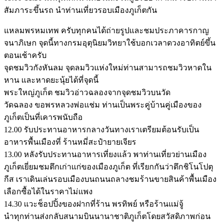
สัมภาระขึ้นรถ นำท่านเที่ยวรอบเมืองภูเก็ตกัน
แหลมพรหมเทพ ครับทุกคนได้ถ่ายรูปและชมประภาคารกาญ
จนาภิเษก จุดนี้ทางกรมอุตุนิยมวิทยาใช้บอกเวลาดวงอาทิตย์ขึ้น
ตอนเช้าครับ
จุดชมวิวกังหันลม จุดลมวิวแห่งใหม่ท่านสามารถชมวิวหาดใน
หาน และหาดยะนุ้ยได้ที่จุดนี้
พระใหญ่ภูเก็ต ชมวิวอ่าวฉลองจากจุดชมวิวบนวัด
วัดฉลอง ขอพรหลวงพ่อแช่ม ท่านเป็นพระคู่บ้านคู่เมืองของ
ภูเก็ตเป็นที่เคารพนับถือ
12.00 รับประทานอาหารกลางวันทางเราเตรียมต้อนรับเป็น
อาหารพื้นเมืองที่ ร้านหมี่สะปำยายเจียร
13.00 หลังรับประทานอาหารเที่ยงแล้ว พาท่านเที่ยวย่านเมือง
ภูเก็ตเยี่ยมชมตึกเก่าแก่ของเมืองภูเก็ต ที่เรียกกันว่าตึกชิโนโปตุ
กีส เราเดินเล่นรอบเมืองบนถนนถลางชมร้านขายสินค้าพื้นเมือง
เลือกซื้อได้ในราคาไม่แพง
14.30 แวะช็อปปิ้งของฝากที่ร้าน พรทิพย์ หรือร้านแม่จู้
นำทุกท่านส่งกลับสนามบินนานาชาติภูเก็ตโดยสวัสดิภาพก่อน