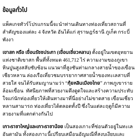
ข้อมูลทั่วไป
แพ็คเกจทัวร์โปรแกรมนี้จะนำท่านเดินทางท่องเที่ยวสถานที่
สำคัญของแต่ละ 4 จังหวัด อันได้แก่ สุราษฎร์ธานี ภูเก็ต กระบี่
พังงา
เขาสก หรือ เขื่อนรัชชประภา (เขื่อนเชี่ยวหลาน)
ตั้งอยู่ในเขตอุทยาน
แห่งชาติเขาสก พื้นที่ทั้งหมด 461,712 ไร่ ความงามของภูเขา
หินปูนสูงสลับซับซ้อน แนวผาที่สูงชันท่ามกลางสายน้ำของเขื่อน
เชียวหลาน ล่องเรือเที่ยวชมบรรยากาศสายน้ำของทะเลสาบที่
สวยใส จนได้รับสมญานามว่า “
กุ้ยหลินเมืองไทย
” ภาพภูเขาราย
ล้อมเขื่อน ทัศนียภาพที่สวยงามดึงดูดใจและสร้างความประทับ
ใจแก่นักท่องเที่ยวให้เดินทางมาที่นี่อย่างไม่ขาดสาย เขื่อนเชี่ยว
หลานสามารถ ท่องเที่ยวได้ตลอดทั้งปี ซึ่งในแต่ละฤดูก็มีความ
สวยงามที่แตกต่างกันไป
เกาะราชาใหญ่และเกาะราชาน้อย
เป็นสองเกาะที่ซ่อนตัวอยู่ในทะเล
อันดามัน ทั้งสองเกาะนี้เปรียบเสมือนอัญมณีที่สงบเงียบและ