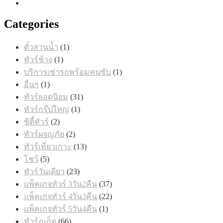
Categories
1
ตั๋วสวนน้ำ
1
สินค้า
1
ทัวร์ช้าง
1
สินค้า
1
บริการเช่ารถพร้อมคนขับ
1
สินค้า
1
อื่นๆ
1
สินค้า
31
ทัวร์ยอดนิยม
31
สินค้า
1
ทัวร์กรุ๊ปใหญ่
1
สินค้า
2
ซิตี้ทัวร์
2
สินค้า
2
ทัวร์ผจญภัย
2
สินค้า
13
ทัวร์เที่ยวเกาะ
13
สินค้า
5
โชว์
5
สินค้า
23
ทัวร์วันเดียว
23
สินค้า
37
แพ็คเกจทัวร์ 3วัน2คืน
37
สินค้า
22
แพ็คเกจทัวร์ 4วัน3คืน
22
สินค้า
1
แพ็คเกจทัวร์ 5วัน4คืน
1
สินค้า
66
ทัวร์ภูเก็ต
66