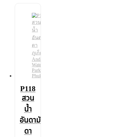
P118
สวน
น้ำ
อันดามัน
ดา