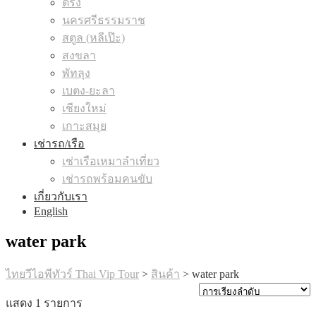
ตรัง
นครศรีธรรมราช
สตูล (หลีเป๊ะ)
สงขลา
พัทลุง
เบตง-ยะลา
เชียงใหม่
เกาะสมุย
เช่ารถ/เรือ
เช่าเรือเหมาลำเที่ยว
เช่ารถพร้อมคนขับ
เกี่ยวกับเรา
English
water park
ไทยวีไอพีทัวร์ Thai Vip Tour
>
สินค้า
>
water park
แสดง 1 รายการ