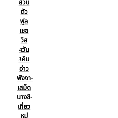
ส่วน
ตัว
ฟูล
เซอ
วิส
4วัน
3คืน
อ่าว
พังงา-
เสม็ด
นางชี-
เที่ยว
หมู่