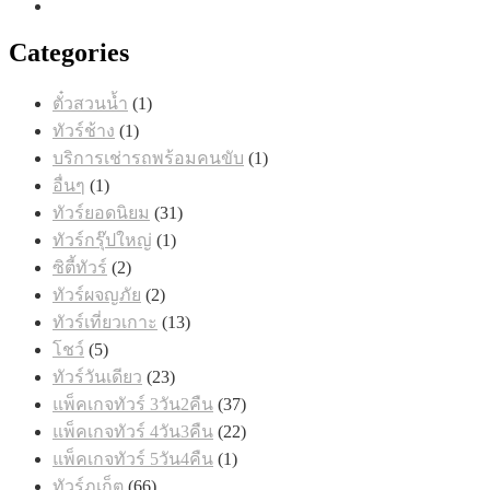
Categories
1
ตั๋วสวนน้ำ
1
สินค้า
1
ทัวร์ช้าง
1
สินค้า
1
บริการเช่ารถพร้อมคนขับ
1
สินค้า
1
อื่นๆ
1
สินค้า
31
ทัวร์ยอดนิยม
31
สินค้า
1
ทัวร์กรุ๊ปใหญ่
1
สินค้า
2
ซิตี้ทัวร์
2
สินค้า
2
ทัวร์ผจญภัย
2
สินค้า
13
ทัวร์เที่ยวเกาะ
13
สินค้า
5
โชว์
5
สินค้า
23
ทัวร์วันเดียว
23
สินค้า
37
แพ็คเกจทัวร์ 3วัน2คืน
37
สินค้า
22
แพ็คเกจทัวร์ 4วัน3คืน
22
สินค้า
1
แพ็คเกจทัวร์ 5วัน4คืน
1
สินค้า
66
ทัวร์ภูเก็ต
66