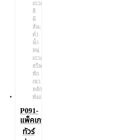
P091-
แพ็คเกจ
ทัวร์