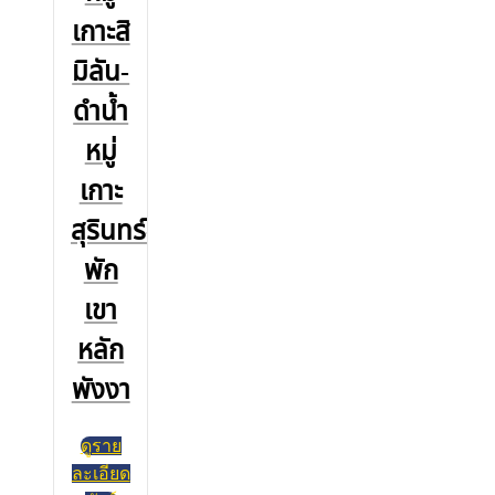
เกาะสิ
มิลัน-
ดำน้ำ
หมู่
เกาะ
สุรินทร์-
พัก
เขา
หลัก
พังงา
ดูราย
ละเอียด