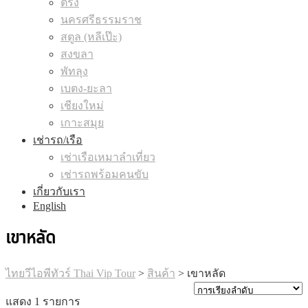
ตรัง
นครศรีธรรมราช
สตูล (หลีเป๊ะ)
สงขลา
พัทลุง
เบตง-ยะลา
เชียงใหม่
เกาะสมุย
เช่ารถ/เรือ
เช่าเรือเหมาลำเที่ยว
เช่ารถพร้อมคนขับ
เกี่ยวกับเรา
English
เขาหลัด
ไทยวีไอพีทัวร์ Thai Vip Tour
>
สินค้า
>
เขาหลัด
แสดง 1 รายการ