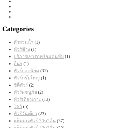
Categories
1
ตั๋วสวนน้ำ
1
สินค้า
1
ทัวร์ช้าง
1
สินค้า
1
บริการเช่ารถพร้อมคนขับ
1
สินค้า
1
อื่นๆ
1
สินค้า
31
ทัวร์ยอดนิยม
31
สินค้า
1
ทัวร์กรุ๊ปใหญ่
1
สินค้า
2
ซิตี้ทัวร์
2
สินค้า
2
ทัวร์ผจญภัย
2
สินค้า
13
ทัวร์เที่ยวเกาะ
13
สินค้า
5
โชว์
5
สินค้า
23
ทัวร์วันเดียว
23
สินค้า
37
แพ็คเกจทัวร์ 3วัน2คืน
37
สินค้า
22
แพ็คเกจทัวร์ 4วัน3คืน
22