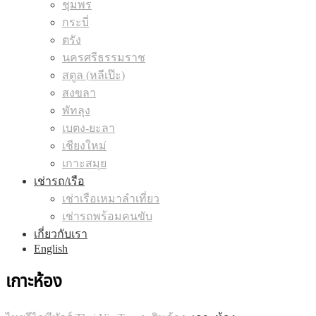
ชุมพร
กระบี่
ตรัง
นครศรีธรรมราช
สตูล (หลีเป๊ะ)
สงขลา
พัทลุง
เบตง-ยะลา
เชียงใหม่
เกาะสมุย
เช่ารถ/เรือ
เช่าเรือเหมาลำเที่ยว
เช่ารถพร้อมคนขับ
เกี่ยวกับเรา
English
เกาะห้อง