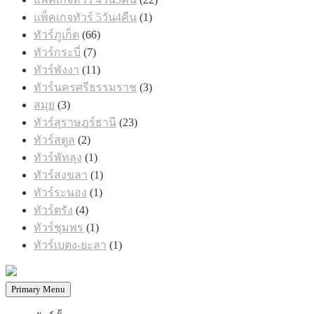
สินค้า
1
แพ็คเกจทัวร์ 5วัน4คืน
1
สินค้า
66
ทัวร์ภูเก็ต
66
สินค้า
7
ทัวร์กระบี่
7
สินค้า
11
ทัวร์พังงา
11
สินค้า
3
ทัวร์นครศรีธรรมราช
3
สินค้า
3
สมุย
3
สินค้า
23
ทัวร์สุราษฎร์ธานี
23
สินค้า
2
ทัวร์สตูล
2
สินค้า
1
ทัวร์พัทลุง
1
สินค้า
1
ทัวร์สงขลา
1
สินค้า
1
ทัวร์ระนอง
1
สินค้า
4
ทัวร์ตรัง
4
สินค้า
1
ทัวร์ชุมพร
1
สินค้า
1
ทัวร์เบตง-ยะลา
1
สินค้า
Primary Menu