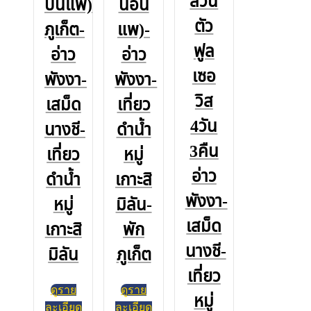
ส่วน
บนแพ)-
นอน
ตัว
ภูเก็ต-
แพ)-
ฟูล
อ่าว
อ่าว
เซอ
พังงา-
พังงา-
วิส
เสม็ด
เที่ยว
4วัน
นางชี-
ดำน้ำ
3คืน
เที่ยว
หมู่
อ่าว
ดำน้ำ
เกาะสิ
พังงา-
หมู่
มิลัน-
เสม็ด
เกาะสิ
พัก
นางชี-
มิลัน
ภูเก็ต
เที่ยว
ดูราย
ดูราย
หมู่
ละเอียด
ละเอียด