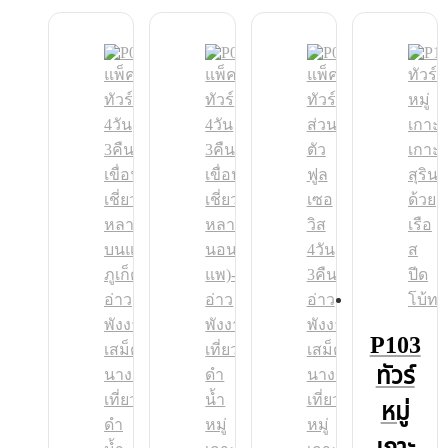
P103
ทัวร์
หมู่
เกาะ