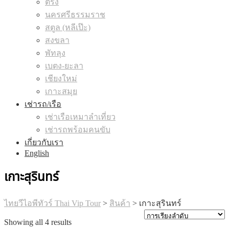
ตรัง
นครศรีธรรมราช
สตูล (หลีเป๊ะ)
สงขลา
พัทลุง
เบตง-ยะลา
เชียงใหม่
เกาะสมุย
เช่ารถ/เรือ
เช่าเรือเหมาลำเที่ยว
เช่ารถพร้อมคนขับ
เกี่ยวกับเรา
English
เกาะสุรินทร์
ไทยวีไอพีทัวร์ Thai Vip Tour
>
สินค้า
>
เกาะสุรินทร์
Showing all 4 results