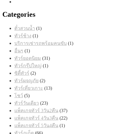
Categories
1
ตั๋วสวนน้ำ
1
สินค้า
1
ทัวร์ช้าง
1
สินค้า
1
บริการเช่ารถพร้อมคนขับ
1
สินค้า
1
อื่นๆ
1
สินค้า
31
ทัวร์ยอดนิยม
31
สินค้า
1
ทัวร์กรุ๊ปใหญ่
1
สินค้า
2
ซิตี้ทัวร์
2
สินค้า
2
ทัวร์ผจญภัย
2
สินค้า
13
ทัวร์เที่ยวเกาะ
13
สินค้า
5
โชว์
5
สินค้า
23
ทัวร์วันเดียว
23
สินค้า
37
แพ็คเกจทัวร์ 3วัน2คืน
37
สินค้า
22
แพ็คเกจทัวร์ 4วัน3คืน
22
สินค้า
1
แพ็คเกจทัวร์ 5วัน4คืน
1
สินค้า
66
ทัวร์ภูเก็ต
66