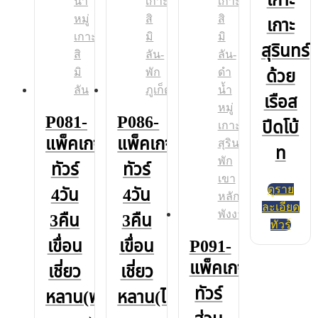
เกาะ
สุรินทร์
ด้วย
เรือส
P081-
P086-
ปีดโบ้
แพ็คเกจ
แพ็คเกจ
ท
ทัวร์
ทัวร์
ดูราย
4วัน
4วัน
ละเอียด
3คืน
3คืน
ทัวร์
เขื่อน
เขื่อน
P091-
แพ็คเกจ
เชี่ยว
เชี่ยว
ทัวร์
หลาน(พัก
หลาน(ไม่