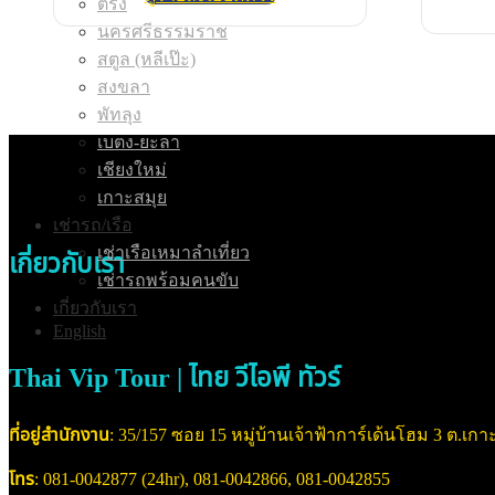
ตรัง
นครศรีธรรมราช
สตูล (หลีเป๊ะ)
สงขลา
พัทลุง
เบตง-ยะลา
เชียงใหม่
เกาะสมุย
เช่ารถ/เรือ
เช่าเรือเหมาลำเที่ยว
เกี่ยวกับเรา
เช่ารถพร้อมคนขับ
เกี่ยวกับเรา
English
Thai Vip Tour | ไทย วีไอพี ทัวร์
ที่อยู่สำนักงาน
: 35/157 ซอย 15 หมู่บ้านเจ้าฟ้าการ์เด้นโฮม 3 ต.เกาะ
โทร
: 081-0042877 (24hr), 081-0042866, 081-0042855