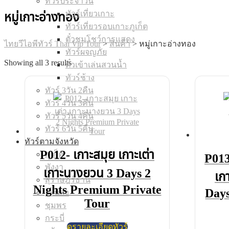
ทัวร์ประจำวัน
ทัวร์เที่ยวเกาะ
หมู่เกาะอ่างทอง
ทัวร์เที่ยวรอบเกาะภูเก็ต
ตั๋วชมโชว์การแสดง
ไทยวีไอพีทัวร์ Thai Vip Tour
>
สินค้า
>
หมู่เกาะอ่างทอง
ทัวร์ผจญภัย
Showing all 3 results
ตั๋วเข้าเล่นสวนน้ำ
ทัวร์ช้าง
ทัวร์ 3วัน 2คืน
ทัวร์ 4วัน 3คืน
ทัวร์ 5วัน 4คืน
ทัวร์ 6วัน 5คืน
ทัวร์ตามจังหวัด
P012- เกาะสมุย เกาะเต่า
ภูเก็ต
P013
พังงา
เกาะนางยวน 3 Days 2
เก
สุราษฎร์ธานี
Nights Premium Private
Days
ระนอง
Tour
ชุมพร
กระบี่
ดูรายละเอียดทัวร์