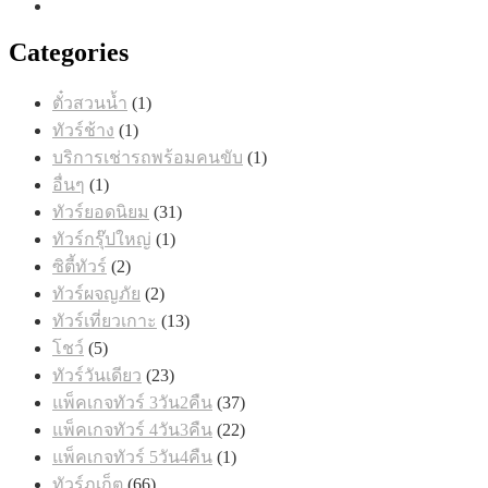
Categories
1
ตั๋วสวนน้ำ
1
สินค้า
1
ทัวร์ช้าง
1
สินค้า
1
บริการเช่ารถพร้อมคนขับ
1
สินค้า
1
อื่นๆ
1
สินค้า
31
ทัวร์ยอดนิยม
31
สินค้า
1
ทัวร์กรุ๊ปใหญ่
1
สินค้า
2
ซิตี้ทัวร์
2
สินค้า
2
ทัวร์ผจญภัย
2
สินค้า
13
ทัวร์เที่ยวเกาะ
13
สินค้า
5
โชว์
5
สินค้า
23
ทัวร์วันเดียว
23
สินค้า
37
แพ็คเกจทัวร์ 3วัน2คืน
37
สินค้า
22
แพ็คเกจทัวร์ 4วัน3คืน
22
สินค้า
1
แพ็คเกจทัวร์ 5วัน4คืน
1
สินค้า
66
ทัวร์ภูเก็ต
66