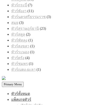
สินค้า
7
ทัวร์กระบี่
7
สินค้า
11
ทัวร์พังงา
11
สินค้า
3
ทัวร์นครศรีธรรมราช
3
สินค้า
3
สมุย
3
สินค้า
23
ทัวร์สุราษฎร์ธานี
23
สินค้า
2
ทัวร์สตูล
2
สินค้า
1
ทัวร์พัทลุง
1
สินค้า
1
ทัวร์สงขลา
1
สินค้า
1
ทัวร์ระนอง
1
สินค้า
4
ทัวร์ตรัง
4
สินค้า
1
ทัวร์ชุมพร
1
สินค้า
1
ทัวร์เบตง-ยะลา
1
สินค้า
Primary Menu
ทัวร์ทั้งหมด
แพ็คเกจทัวร์