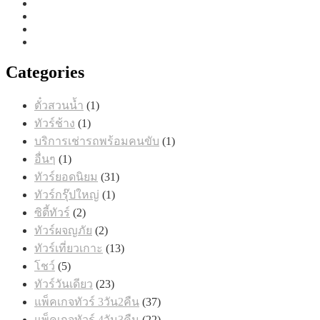
Categories
1
ตั๋วสวนน้ำ
1
สินค้า
1
ทัวร์ช้าง
1
สินค้า
1
บริการเช่ารถพร้อมคนขับ
1
สินค้า
1
อื่นๆ
1
สินค้า
31
ทัวร์ยอดนิยม
31
สินค้า
1
ทัวร์กรุ๊ปใหญ่
1
สินค้า
2
ซิตี้ทัวร์
2
สินค้า
2
ทัวร์ผจญภัย
2
สินค้า
13
ทัวร์เที่ยวเกาะ
13
สินค้า
5
โชว์
5
สินค้า
23
ทัวร์วันเดียว
23
สินค้า
37
แพ็คเกจทัวร์ 3วัน2คืน
37
สินค้า
22
แพ็คเกจทัวร์ 4วัน3คืน
22