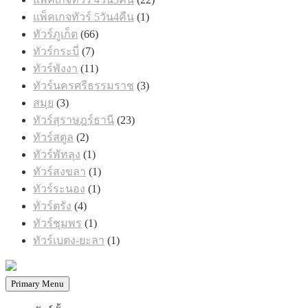
สินค้า
1
แพ็คเกจทัวร์ 5วัน4คืน
1
สินค้า
66
ทัวร์ภูเก็ต
66
สินค้า
7
ทัวร์กระบี่
7
สินค้า
11
ทัวร์พังงา
11
สินค้า
3
ทัวร์นครศรีธรรมราช
3
สินค้า
3
สมุย
3
สินค้า
23
ทัวร์สุราษฎร์ธานี
23
สินค้า
2
ทัวร์สตูล
2
สินค้า
1
ทัวร์พัทลุง
1
สินค้า
1
ทัวร์สงขลา
1
สินค้า
1
ทัวร์ระนอง
1
สินค้า
4
ทัวร์ตรัง
4
สินค้า
1
ทัวร์ชุมพร
1
สินค้า
1
ทัวร์เบตง-ยะลา
1
สินค้า
Primary Menu