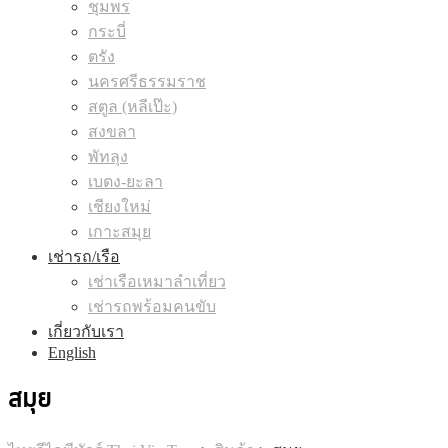
ชุมพร
กระบี่
ตรัง
นครศรีธรรมราช
สตูล (หลีเป๊ะ)
สงขลา
พัทลุง
เบตง-ยะลา
เชียงใหม่
เกาะสมุย
เช่ารถ/เรือ
เช่าเรือเหมาลำเที่ยว
เช่ารถพร้อมคนขับ
เกี่ยวกับเรา
English
สมุย