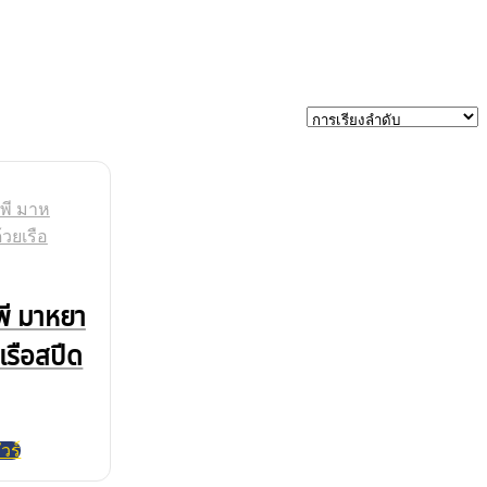
พี มาหยา
ยเรือสปีด
วร์