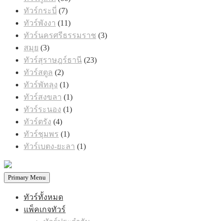
สินค้า
7
ทัวร์กระบี่
7
สินค้า
11
ทัวร์พังงา
11
สินค้า
3
ทัวร์นครศรีธรรมราช
3
สินค้า
3
สมุย
3
สินค้า
23
ทัวร์สุราษฎร์ธานี
23
สินค้า
2
ทัวร์สตูล
2
สินค้า
1
ทัวร์พัทลุง
1
สินค้า
1
ทัวร์สงขลา
1
สินค้า
1
ทัวร์ระนอง
1
สินค้า
4
ทัวร์ตรัง
4
สินค้า
1
ทัวร์ชุมพร
1
สินค้า
1
ทัวร์เบตง-ยะลา
1
สินค้า
Primary Menu
ทัวร์ทั้งหมด
แพ็คเกจทัวร์