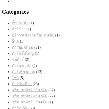
Categories
1
ตั๋วสวนน้ำ
1
สินค้า
1
ทัวร์ช้าง
1
สินค้า
1
บริการเช่ารถพร้อมคนขับ
1
สินค้า
1
อื่นๆ
1
สินค้า
31
ทัวร์ยอดนิยม
31
สินค้า
1
ทัวร์กรุ๊ปใหญ่
1
สินค้า
2
ซิตี้ทัวร์
2
สินค้า
2
ทัวร์ผจญภัย
2
สินค้า
13
ทัวร์เที่ยวเกาะ
13
สินค้า
5
โชว์
5
สินค้า
23
ทัวร์วันเดียว
23
สินค้า
37
แพ็คเกจทัวร์ 3วัน2คืน
37
สินค้า
22
แพ็คเกจทัวร์ 4วัน3คืน
22
สินค้า
1
แพ็คเกจทัวร์ 5วัน4คืน
1
สินค้า
66
ทัวร์ภูเก็ต
66