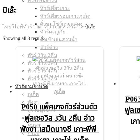
ทัวร์ประจำวัน
ทัวร์เที่ยวเกาะ
ปิเล๊ะ
ทัวร์เที่ยวรอบเกาะภูเก็ต
ตั๋วชมโชว์การแสดง
ไทยวีไอพีทัวร์ Thai Vip Tour
>
สินค้า
>
ปิเล๊ะ
ทัวร์ผจญภัย
Showing all 3 results
ตั๋วเข้าเล่นสวนน้ำ
ทัวร์ช้าง
ทัวร์ 3วัน 2คืน
ทัวร์ 4วัน 3คืน
ทัวร์ 5วัน 4คืน
ทัวร์ 6วัน 5คืน
ทัวร์ตามจังหวัด
ภูเก็ต
P063
พังงา
P050 แพ็คเกจทัวร์ส่วนตัว
ฟูลเซ
สุราษฎร์ธานี
ฟูลเซอวิส 3วัน 2คืน อ่าว
ระนอง
เกา
ชุมพร
พังงา-เสม็ดนางชี-เกาะพีพี-
กระบี่