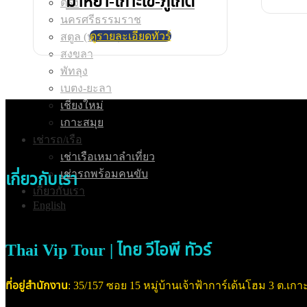
มาหยา-เกาะไข่-ภูเก็ต
ตรัง
นครศรีธรรมราช
ดูรายละเอียดทัวร์
สตูล (หลีเป๊ะ)
สงขลา
พัทลุง
เบตง-ยะลา
เชียงใหม่
เกาะสมุย
เช่ารถ/เรือ
เช่าเรือเหมาลำเที่ยว
เช่ารถพร้อมคนขับ
เกี่ยวกับเรา
เกี่ยวกับเรา
English
Thai Vip Tour | ไทย วีไอพี ทัวร์
ที่อยู่สำนักงาน
: 35/157 ซอย 15 หมู่บ้านเจ้าฟ้าการ์เด้นโฮม 3 ต.เกาะ