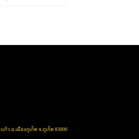
แก้ว อ.เมืองภูเก็ต จ.ภูเก็ต 83000