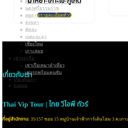
มาหยา-เกาะไข่-ภูเก็ต
ตรัง
นครศรีธรรมราช
ดูรายละเอียดทัวร์
สตูล (หลีเป๊ะ)
สงขลา
พัทลุง
เบตง-ยะลา
เชียงใหม่
เกาะสมุย
เช่ารถ/เรือ
เช่าเรือเหมาลำเที่ยว
เช่ารถพร้อมคนขับ
เกี่ยวกับเรา
เกี่ยวกับเรา
English
Thai Vip Tour | ไทย วีไอพี ทัวร์
ที่อยู่สำนักงาน
: 35/157 ซอย 15 หมู่บ้านเจ้าฟ้าการ์เด้นโฮม 3 ต.เกาะ