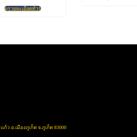
ดูรายละเอียดทัวร์
แก้ว อ.เมืองภูเก็ต จ.ภูเก็ต 83000