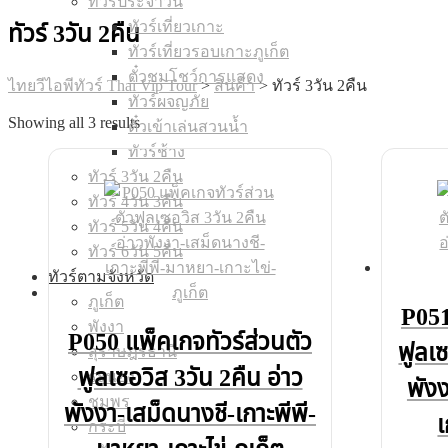
ทัวร์ประจำวัน
ทัวร์เที่ยวเกาะ
ทัวร์ 3วัน 2คืน
ทัวร์เที่ยวรอบเกาะภูเก็ต
ตั๋วชมโชว์การแสดง
ไทยวีไอพีทัวร์ Thai Vip Tour
>
สินค้า
>
ทัวร์ 3วัน 2คืน
ทัวร์ผจญภัย
Showing all 3 results
ตั๋วเข้าเล่นสวนน้ำ
ทัวร์ช้าง
ทัวร์ 3วัน 2คืน
ทัวร์ 4วัน 3คืน
ทัวร์ 5วัน 4คืน
ทัวร์ 6วัน 5คืน
ทัวร์ตามจังหวัด
ภูเก็ต
P051
พังงา
P050 แพ็คเกจทัวร์ส่วนตัว
ฟูลเซ
สุราษฎร์ธานี
ฟูลเซอวิส 3วัน 2คืน อ่าว
ระนอง
พังง
ชุมพร
พังงา-เสม็ดนางชี-เกาะพีพี-
เ
กระบี่