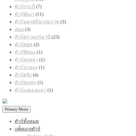
สินค้า
7
ทัวร์กระบี่
7
สินค้า
11
ทัวร์พังงา
11
สินค้า
3
ทัวร์นครศรีธรรมราช
3
สินค้า
3
สมุย
3
สินค้า
23
ทัวร์สุราษฎร์ธานี
23
สินค้า
2
ทัวร์สตูล
2
สินค้า
1
ทัวร์พัทลุง
1
สินค้า
1
ทัวร์สงขลา
1
สินค้า
1
ทัวร์ระนอง
1
สินค้า
4
ทัวร์ตรัง
4
สินค้า
1
ทัวร์ชุมพร
1
สินค้า
1
ทัวร์เบตง-ยะลา
1
สินค้า
Primary Menu
ทัวร์ทั้งหมด
แพ็คเกจทัวร์