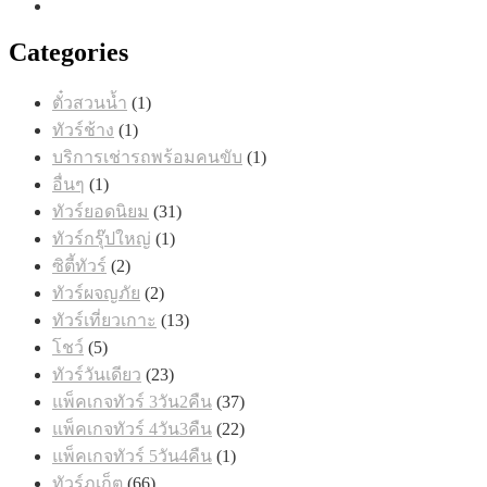
Categories
1
ตั๋วสวนน้ำ
1
สินค้า
1
ทัวร์ช้าง
1
สินค้า
1
บริการเช่ารถพร้อมคนขับ
1
สินค้า
1
อื่นๆ
1
สินค้า
31
ทัวร์ยอดนิยม
31
สินค้า
1
ทัวร์กรุ๊ปใหญ่
1
สินค้า
2
ซิตี้ทัวร์
2
สินค้า
2
ทัวร์ผจญภัย
2
สินค้า
13
ทัวร์เที่ยวเกาะ
13
สินค้า
5
โชว์
5
สินค้า
23
ทัวร์วันเดียว
23
สินค้า
37
แพ็คเกจทัวร์ 3วัน2คืน
37
สินค้า
22
แพ็คเกจทัวร์ 4วัน3คืน
22
สินค้า
1
แพ็คเกจทัวร์ 5วัน4คืน
1
สินค้า
66
ทัวร์ภูเก็ต
66