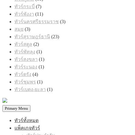
สินค้า
7
ทัวร์กระบี่
7
สินค้า
11
ทัวร์พังงา
11
สินค้า
3
ทัวร์นครศรีธรรมราช
3
สินค้า
3
สมุย
3
สินค้า
23
ทัวร์สุราษฎร์ธานี
23
สินค้า
2
ทัวร์สตูล
2
สินค้า
1
ทัวร์พัทลุง
1
สินค้า
1
ทัวร์สงขลา
1
สินค้า
1
ทัวร์ระนอง
1
สินค้า
4
ทัวร์ตรัง
4
สินค้า
1
ทัวร์ชุมพร
1
สินค้า
1
ทัวร์เบตง-ยะลา
1
สินค้า
Primary Menu
ทัวร์ทั้งหมด
แพ็คเกจทัวร์