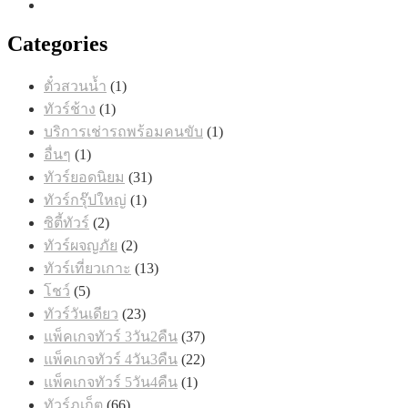
Categories
1
ตั๋วสวนน้ำ
1
สินค้า
1
ทัวร์ช้าง
1
สินค้า
1
บริการเช่ารถพร้อมคนขับ
1
สินค้า
1
อื่นๆ
1
สินค้า
31
ทัวร์ยอดนิยม
31
สินค้า
1
ทัวร์กรุ๊ปใหญ่
1
สินค้า
2
ซิตี้ทัวร์
2
สินค้า
2
ทัวร์ผจญภัย
2
สินค้า
13
ทัวร์เที่ยวเกาะ
13
สินค้า
5
โชว์
5
สินค้า
23
ทัวร์วันเดียว
23
สินค้า
37
แพ็คเกจทัวร์ 3วัน2คืน
37
สินค้า
22
แพ็คเกจทัวร์ 4วัน3คืน
22
สินค้า
1
แพ็คเกจทัวร์ 5วัน4คืน
1
สินค้า
66
ทัวร์ภูเก็ต
66