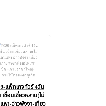
9-แพ็คเกจทัวร์ 4วัน
 เขื่อนเชี่ยวหลาน(ไม่
พ)-อ่าวพังงา-เที่ยว