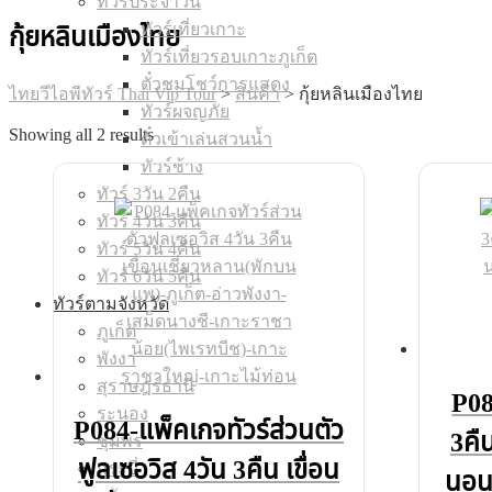
ทัวร์ประจำวัน
ทัวร์เที่ยวเกาะ
กุ้ยหลินเมืองไทย
ทัวร์เที่ยวรอบเกาะภูเก็ต
ตั๋วชมโชว์การแสดง
ไทยวีไอพีทัวร์ Thai Vip Tour
>
สินค้า
>
กุ้ยหลินเมืองไทย
ทัวร์ผจญภัย
Showing all 2 results
ตั๋วเข้าเล่นสวนน้ำ
ทัวร์ช้าง
ทัวร์ 3วัน 2คืน
ทัวร์ 4วัน 3คืน
ทัวร์ 5วัน 4คืน
ทัวร์ 6วัน 5คืน
ทัวร์ตามจังหวัด
ภูเก็ต
พังงา
สุราษฎร์ธานี
P08
ระนอง
P084-แพ็คเกจทัวร์ส่วนตัว
3คืน
ชุมพร
ฟูลเซอวิส 4วัน 3คืน เขื่อน
กระบี่
นอนแ