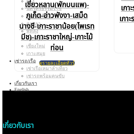
ตรัง
เชี่ยวหลาน(พักบนแพ)-
เกาะ
นครศรีธรรมราช
ภูเก็ต-อ่าวพังงา-เสม็ด
สตูล (หลีเป๊ะ)
เกาะ
สงขลา
นางชี-เกาะราชาน้อย(ไพเรท
พัทลุง
บีช)-เกาะราชาใหญ่-เกาะไม้
เบตง-ยะลา
เชียงใหม่
ท่อน
เกาะสมุย
เช่ารถ/เรือ
ดูรายละเอียดทัวร์
เช่าเรือเหมาลำเที่ยว
เช่ารถพร้อมคนขับ
เกี่ยวกับเรา
English
เกี่ยวกับเรา