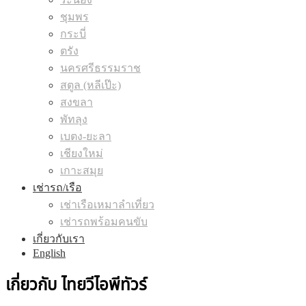
ชุมพร
กระบี่
ตรัง
นครศรีธรรมราช
สตูล (หลีเป๊ะ)
สงขลา
พัทลุง
เบตง-ยะลา
เชียงใหม่
เกาะสมุย
เช่ารถ/เรือ
เช่าเรือเหมาลำเที่ยว
เช่ารถพร้อมคนขับ
เกี่ยวกับเรา
English
เกี่ยวกับ ไทยวีไอพีทัวร์